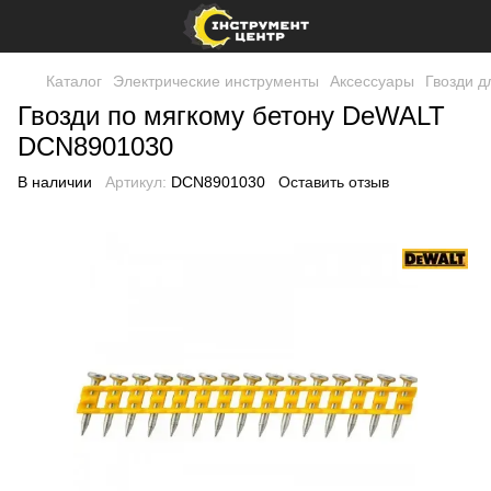
Каталог
Электрические инструменты
Аксессуары
Гвозди д
Гвозди по мягкому бетону DeWALT
DCN8901030
В наличии
Артикул:
DCN8901030
Оставить отзыв