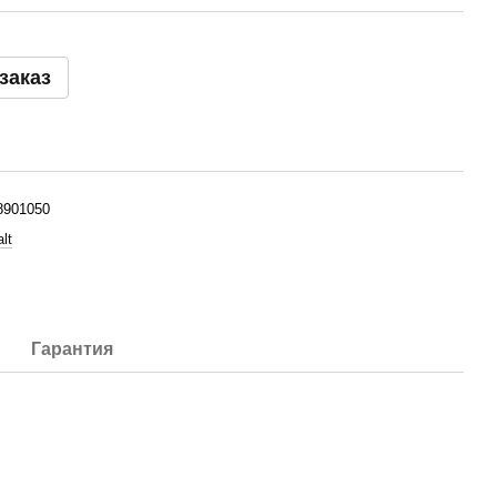
заказ
901050
lt
Гарантия