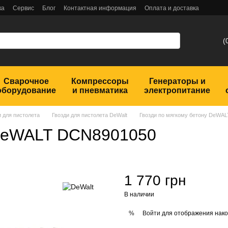
ка
Сервис
Блог
Контактная информация
Оплата и доставка
(
Сварочное
Компрессоры
Генераторы и
оборудование
и пневматика
электропитание
и для пистолета
Гвозди для пистолета DeWalt
Гвозди по мягкому бетону DeWA
 DeWALT DCN8901050
1 770 грн
В наличии
Войти
для отображения нако
%