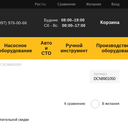
Сравнение
Рус
Укр
Желания
Вход
Будние:
08:00–19:00
Корзина
097) 976-00-66
Сб - Вс:
08:00–17:00
Авто
Насосное
Ручной
Производств
и
оборудование
инструмент
оборудова
СТО
LT DCN8901050
Артикул
DCN8901050
К сравнению
В желания
пительной скидки