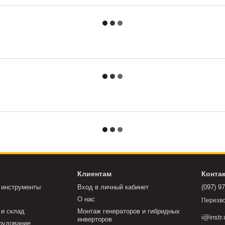
Клиентам
Конта
 инструменты
Вход в личный кабинет
(097) 9
О нас
Перезво
 и склад
Монтаж генераторов и гибридных
i@instr
инверторов
рудование