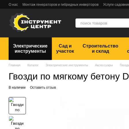
Перейти к основному контенту
О нас
Монтаж генераторов и гибридных инверторов
Услуги садовни
Обмен и возврат
Пользовательское соглашение
Отзывы
Электрические
Сад и
Строительство
инструменты
участок
и склад
Главная
Каталог
Электрические инструменты
Аксессуары
Гвозд
Гвозди по мягкому бетону
В наличии
Оставить отзыв