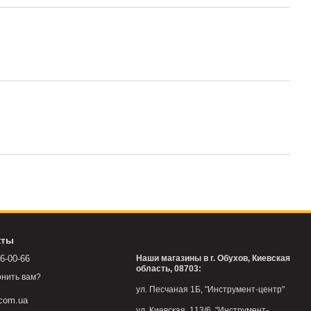
кты
76-00-66
Наши магазины в г. Обухов, Киевская
область, 08703:
нить вам?
ул. Песчаная 1Б, "Инструмент-центр"
.com.ua
ул. Киевская, 113/6, "Инструмент-