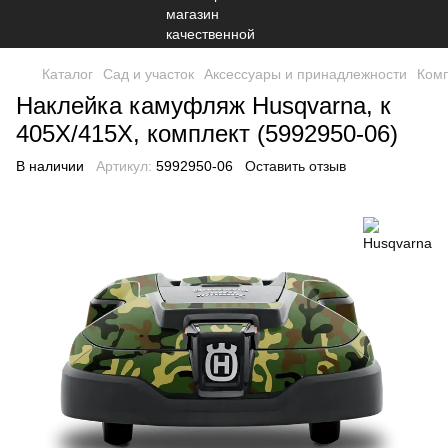
Каталог
Сад и участок
Аксессуары и принадлежности
Комп
Наклейка камуфляж Husqvarna, к
405Х/415X, комплект (5992950-06)
В наличии
Артикул:
5992950-06
Оставить отзыв