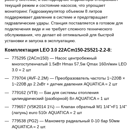
текущий режим и состояние насосов, что упрощает
мониторинг. Гидроаккумулятор объемом 8 литров
поддерживает давление в системе и предотвращает
гидравлические удары. Станция поставляется в готовом для
подключения виде и не требует сложного технического
обслуживания, что делает её оптимальной для быстрой
установки и запуска в эксплуатацию.
Комплектация
LEO 3.0 22ACm150-2S521-2.2-8
:
775295 (2ACm150) — Насос центробежный
многоступенчатый 1.5кВт Hmax 57,5м Qmax 160л/мин LEO
3.0 = 2 шт
779704 (AVF-2.2M) — Преобразователь частоты 1~220В ×
1~220В до 2.2кВт + датчик давления AQUATICA = 2 шт
779162 (VT8) — Бак для системы отопления
цилиндрический (разборной) 8л AQUATICA = 1 шт
779657 (VSK2014 1¼) — Клапан обратный M1 1/4"×F1 1/4"
(латунь) euro 510г AQUATICA = 2 шт
779538 (PG2) — Манометр радиальный 0-10 бар 50мм
AQUATICA = 2 шт.