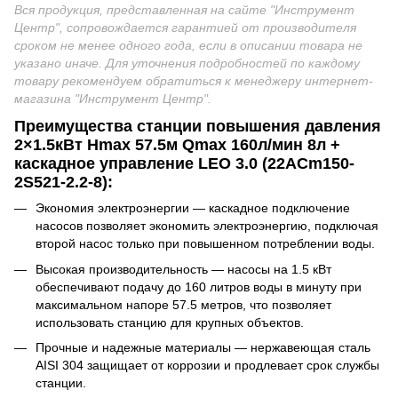
Вся продукция, представленная на сайте "Инструмент
Центр", сопровождается гарантией от производителя
сроком не менее одного года, если в описании товара не
указано иначе. Для уточнения подробностей по каждому
товару рекомендуем обратиться к менеджеру интернет-
магазина "Инструмент Центр"
.
Преимущества станции повышения давления
2×1.5кВт Hmax 57.5м Qmax 160л/мин 8л +
каскадное управление LEO 3.0 (22ACm150-
2S521-2.2-8)
:
Экономия электроэнергии — каскадное подключение
насосов позволяет экономить электроэнергию, подключая
второй насос только при повышенном потреблении воды.
Высокая производительность — насосы на 1.5 кВт
обеспечивают подачу до 160 литров воды в минуту при
максимальном напоре 57.5 метров, что позволяет
использовать станцию для крупных объектов.
Прочные и надежные материалы — нержавеющая сталь
AISI 304 защищает от коррозии и продлевает срок службы
станции.