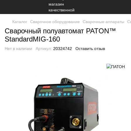
Каталог
Сварочное оборудование
Сварочные аппараты
С
Сварочный полуавтомат PATON™
StandardMIG-160
Нет в наличии
Артикул:
20324742
Оставить отзыв