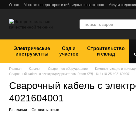
Перейти к основному контенту
О нас
Монтаж генераторов и гибридных инверторов
Услуги садовни
Обмен и возврат
Пользовательское соглашение
Отзывы
Электрические
Сад и
Строительство
инструменты
участок
и склад
Главная
Каталог
Сварочное оборудование
Комплектующие и принад
Сварочный кабель с электрододержателем Paton КЕД-16х4+10-25 4021604001
Сварочный кабель с элект
4021604001
В наличии
Оставить отзыв