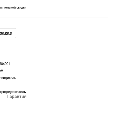
пительной скидки
заказ
604001
ОН
зводитель
трододержатель
Гарантия