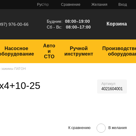
Сравнение
Рус
Укр
Желания
Вход
Будние:
08:00–19:00
Корзина
097) 976-00-66
Сб - Вс:
08:00–17:00
Авто
Насосное
Ручной
Производств
и
оборудование
инструмент
оборудова
СТО
 и зажимы ПАТОН
х4+10-25
Артикул
4021604001
К сравнению
В желания