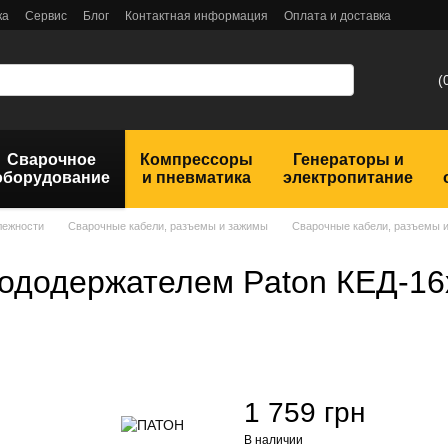
ка
Сервис
Блог
Контактная информация
Оплата и доставка
(
Сварочное
Компрессоры
Генераторы и
оборудование
и пневматика
электропитание
лежности
Сварочные кабели, разъемы и зажимы
Сварочные кабели, разъемы
рододержателем Paton КЕД-16
1 759 грн
В наличии