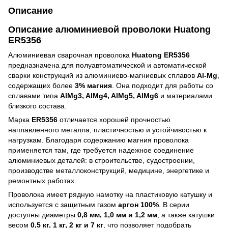
Описание
Описание алюминиевой проволоки Huatong
ER5356
Алюминиевая сварочная проволока
Huatong ER5356
предназначена для полуавтоматической и автоматической
сварки конструкций из алюминиево-магниевых сплавов
Al-Mg
,
содержащих более
3% магния
. Она подходит для работы со
сплавами типа
AlMg3, AlMg4, AlMg5, AlMg6
и материалами
близкого состава.
Марка
ER5356
отличается хорошей прочностью
наплавленного металла, пластичностью и устойчивостью к
нагрузкам. Благодаря содержанию магния проволока
применяется там, где требуется надежное соединение
алюминиевых деталей: в строительстве, судостроении,
производстве металлоконструкций, медицине, энергетике и
ремонтных работах.
Проволока имеет рядную намотку на пластиковую катушку и
используется с защитным газом
аргон 100%
. В серии
доступны диаметры
0,8 мм, 1,0 мм и 1,2 мм
, а также катушки
весом
0,5 кг, 1 кг, 2 кг и 7 кг
, что позволяет подобрать