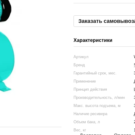
Заказать самовывоз
Характеристики
Артикул
Бренд
Гарантийный срок, мес.
Применение
Принцип действия
Производительность, л/мин
Макс. высота подъема, м
Наличие ресивера
Объем бака, л
Вес, кг