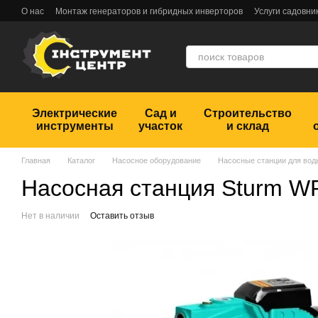
Перейти к основному контенту
О нас
Монтаж генераторов и гибридных инверторов
Услуги садовни
Обмен и возврат
Пользовательское соглашение
Отзывы
Электрические
Сад и
Строительство
инструменты
участок
и склад
Главная
Каталог
Насосное оборудование
Насосные станции для вод
Насосная станция Sturm W
Нет в наличии
Оставить отзыв