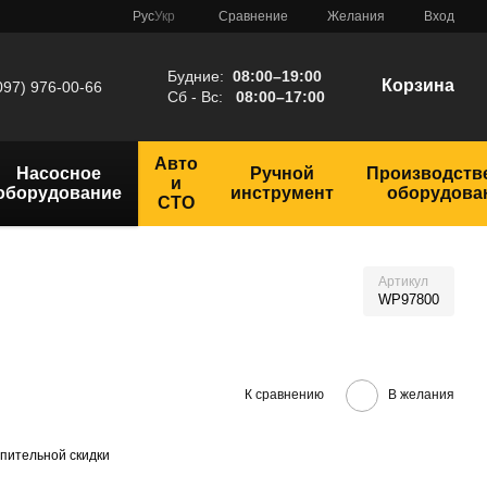
Сравнение
Рус
Укр
Желания
Вход
Будние:
08:00–19:00
Корзина
097) 976-00-66
Сб - Вс:
08:00–17:00
Авто
Насосное
Ручной
Производств
и
оборудование
инструмент
оборудова
СТО
Артикул
WP97800
К сравнению
В желания
пительной скидки