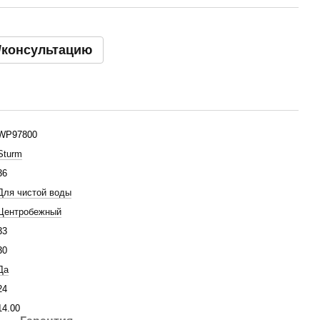
/консультацию
WP97800
Sturm
36
Для чистой воды
Центробежный
33
30
Да
24
14.00