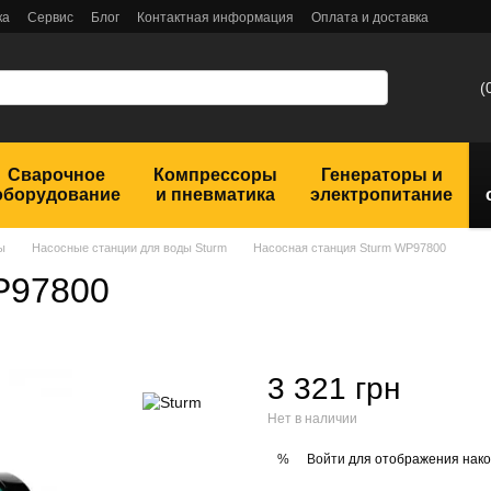
ка
Сервис
Блог
Контактная информация
Оплата и доставка
(
Сварочное
Компрессоры
Генераторы и
оборудование
и пневматика
электропитание
ы
Насосные станции для воды Sturm
Насосная станция Sturm WP97800
P97800
3 321 грн
Нет в наличии
Войти
для отображения нако
%