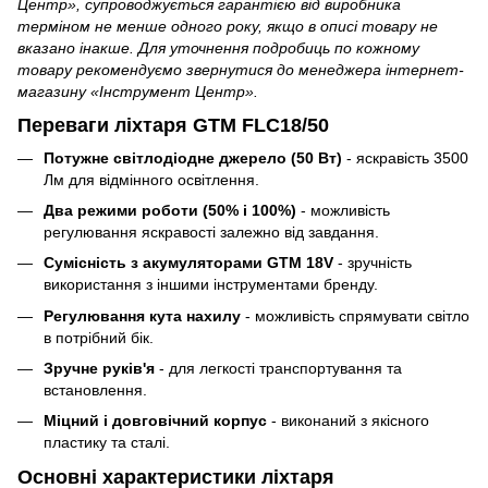
Центр», супроводжується гарантією від виробника
терміном не менше одного року, якщо в описі товару не
вказано інакше.
Для уточнення подробиць по кожному
товару рекомендуємо звернутися до менеджера інтернет-
магазину «Інструмент Центр».
Переваги ліхтаря GTM FLC18/50
Потужне світлодіодне джерело (50 Вт)
- яскравість 3500
Лм для відмінного освітлення.
Два режими роботи (50% і 100%)
- можливість
регулювання яскравості залежно від завдання.
Сумісність з акумуляторами GTM 18V
- зручність
використання з іншими інструментами бренду.
Регулювання кута нахилу
- можливість спрямувати світло
в потрібний бік.
Зручне руків'я
- для легкості транспортування та
встановлення.
Міцний і довговічний корпус
- виконаний з якісного
пластику та сталі.
Основні характеристики ліхтаря