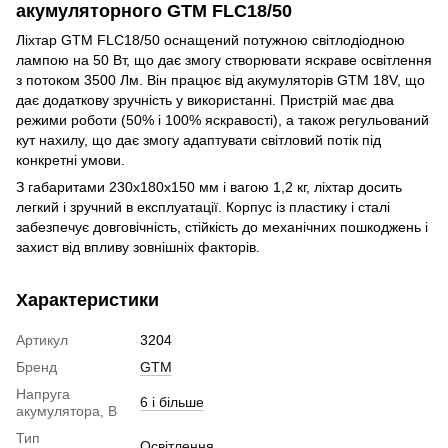
акумуляторного GTM FLC18/50
Ліхтар GTM FLC18/50 оснащений потужною світлодіодною
лампою на 50 Вт, що дає змогу створювати яскраве освітлення
з потоком 3500 Лм. Він працює від акумуляторів GTM 18V, що
дає додаткову зручність у використанні. Пристрій має два
режими роботи (50% і 100% яскравості), а також регульований
кут нахилу, що дає змогу адаптувати світловий потік під
конкретні умови.
З габаритами 230x180x150 мм і вагою 1,2 кг, ліхтар досить
легкий і зручний в експлуатації. Корпус із пластику і сталі
забезпечує довговічність, стійкість до механічних пошкоджень і
захист від впливу зовнішніх факторів.
Характеристики
Артикул
3204
Бренд
GTM
Напруга
6 і більше
акумулятора, В
Тип
Освітлення