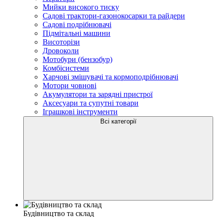
Мийки високого тиску
Садові трактори-газонокосарки та райдери
Садові подрібнювачі
Підмітальні машини
Висоторізи
Дровоколи
Мотобури (бензобур)
Комбісистеми
Харчові змішувачі та кормоподрібнювачі
Мотори човнові
Акумулятори та зарядні пристрої
Аксесуари та супутні товари
Іграшкові інструменти
Всі категорії
Будівництво та склад