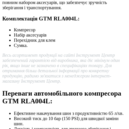
повним набором аксесуарів, що забезпечує зручність
зберігання і транспортування.
Комплектація GTM RLA004L:
Компресор
Набір аксесуарів
Перехідник для клем
Сумка.
Весь асортимент продукції на сайті Інструмент Центр
забезпечений гарантією від виробника, яка діє мінімум один
рік, якщо інше не зазначено в специфікаціях товару. Для
отримання більш детальної інформації про конкретну
продукцію, радимо зв'язатися з менеджером інтернет-
магазину Інструмент Центр.
Переваги автомобільного компресора
GTM RLA004L:
Ефективне накачування шин з продуктивністю 65 л/хв.
Високий тиск до 10 бар (150 PSI) для швидкої заміни
шин.
Легкість і компактність для зручного зберігання і