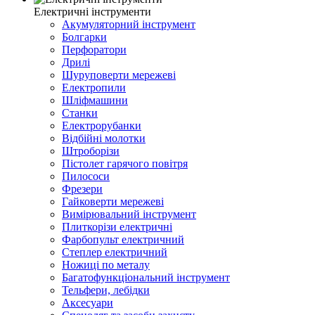
Електричні інструменти
Акумуляторний інструмент
Болгарки
Перфоратори
Дрилі
Шуруповерти мережеві
Електропили
Шліфмашини
Станки
Електрорубанки
Відбійні молотки
Штроборізи
Пістолет гарячого повітря
Пилососи
Фрезери
Гайковерти мережеві
Вимірювальний інструмент
Плиткорізи електричні
Фарбопульт електричний
Степлер електричний
Ножиці по металу
Багатофункціональний інструмент
Тельфери, лебідки
Аксесуари