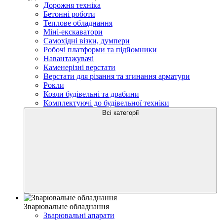
Дорожня техніка
Бетонні роботи
Теплове обладнання
Міні-екскаватори
Самохідні візки, думпери
Робочі платформи та підйомники
Навантажувачі
Каменерізні верстати
Верстати для різання та згинання арматури
Рокли
Козли будівельні та драбини
Комплектуючі до будівельної техніки
Всі категорії
Зварювальне обладнання
Зварювальні апарати