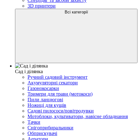
Спецодяг та засоби захисту
3D принтери
Всі категорії
Сад і ділянка
Ручний садовий інструмент
Акумуляторні секатори
Газонокосарки
Тримери для трави (мотокоси)
Пили ланцюгові
Ножиці для кущів
Садові пилососи/повітродувки
Мотоблоки, культиватори, навісне обладнання
Тачки
Снігоприбиральники
Обприскувачі
Аератори