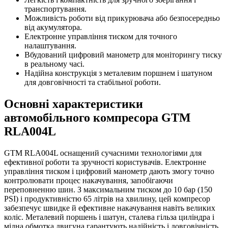
транспортування.
Можливість роботи від прикурювача або безпосередньо
від акумулятора.
Електронне управління тиском для точного
налаштування.
Вбудований цифровий манометр для моніторингу тиску
в реальному часі.
Надійна конструкція з металевим поршнем і шатуном
для довговічності та стабільної роботи.
Основні характеристики
автомобільного компресора GTM
RLA004L
GTM RLA004L оснащений сучасними технологіями для
ефективної роботи та зручності користувачів. Електронне
управління тиском і цифровий манометр дають змогу точно
контролювати процес накачування, запобігаючи
переповненню шин. З максимальним тиском до 10 бар (150
PSI) і продуктивністю 65 літрів на хвилину, цей компресор
забезпечує швидке й ефективне накачування навіть великих
коліс. Металевий поршень і шатун, сталева гільза циліндра і
мідна обмотка двигуна гарантують надійність і довговічність