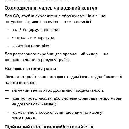
Охолодження: чилер чи водяний контур
Для CO₂-трубки охолодження обов’язкове. Чим вища
потужність і триваліша зміна — тим важливіші:
надійна циркуляція води;
контроль температури;
захист від перегріву.
Для регулярного виробництва правильний чилер — не
«опція», а частина ресурсу трубки.
Витяжка та фільтрація
Різання та гравіювання створюють дим і запах. Для безпечної
роботи потрібні:
витяжний вентилятор достатньої продуктивності;
повітропровід назовні або система фільтрації (якщо умови
не дозволяють інакше);
герметичність робочої зони, щоб дим не йшов у
приміщення.
Підйомний стіл, ножовий/сотовий стіл