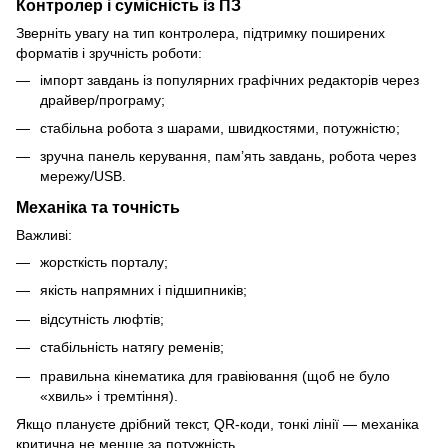
Контролер і сумісність із ПЗ
Зверніть увагу на тип контролера, підтримку поширених
форматів і зручність роботи:
імпорт завдань із популярних графічних редакторів через
драйвер/програму;
стабільна робота з шарами, швидкостями, потужністю;
зручна панель керування, пам’ять завдань, робота через
мережу/USB.
Механіка та точність
Важливі:
жорсткість порталу;
якість напрямних і підшипників;
відсутність люфтів;
стабільність натягу ременів;
правильна кінематика для гравіювання (щоб не було
«хвиль» і тремтіння).
Якщо плануєте дрібний текст, QR-коди, тонкі лінії — механіка
критична не менше за потужність.