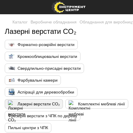
Каталог
Виробниче обладнання
Обладнання для виробницт
Лазерні верстати CO₂
Форматно-розкрійні верстати
Кромкооблицювальні верстати
Свердлильно-присадні верстати
Фарбувальні камери
Аспірації для деревообробки
Лазерні верстати CO₂
Комплектні меблеві лінії
Фрезерні верстати з ЧПК по дереву
Пильні центри з ЧПК