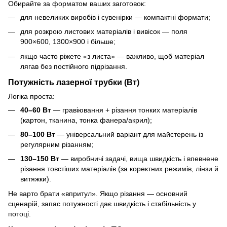
Обирайте за форматом ваших заготовок:
для невеликих виробів і сувенірки — компактні формати;
для розкрою листових матеріалів і вивісок — поля
900×600, 1300×900 і більше;
якщо часто ріжете «з листа» — важливо, щоб матеріал
лягав без постійного підрізання.
Потужність лазерної трубки (Вт)
Логіка проста:
40–60 Вт
— гравіювання + різання тонких матеріалів
(картон, тканина, тонка фанера/акрил);
80–100 Вт
— універсальний варіант для майстерень із
регулярним різанням;
130–150 Вт
— виробничі задачі, вища швидкість і впевнене
різання товстіших матеріалів (за коректних режимів, лінзи й
витяжки).
Не варто брати «впритул». Якщо різання — основний
сценарій, запас потужності дає швидкість і стабільність у
потоці.