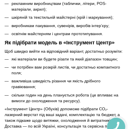
рекламним виробництвам (таблички, літери, POS-
матеріали, акрил);
шкіряній та текстильній майстерні (крій і маркування);
виробникам пакування, сувенірів, виробів інтер’єру;
освітнім майстерням і центрам прототипування.
Як підібрати модель в «Інструмент Центр»
Щоб швидко вийти на відповідний варіант, достатньо розуміти:
які матеріали ви будете різати та який діапазон товщин;
чи потрібен вам розкрій листів, чи достатньо компактного
поля;
важливіша швидкість різання чи якість дрібного
гравіювання;
скільки годин на день планується робота (це впливає на
вимоги до охолодження та ресурсу).
«Інструмент Центр» (Обухів) допоможе підібрати CO₂-
лазерний верстат під ваші задачі, комплектацію та бюджет, а
також підкаже щодо витяжки, охолодження й витратників.
Доставка — по всій Україні, консультація та сервісна підтримка