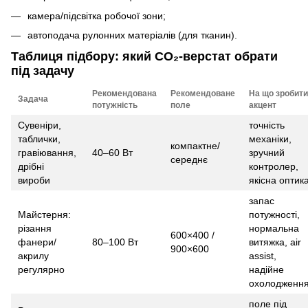
камера/підсвітка робочої зони;
автоподача рулонних матеріалів (для тканин).
Таблиця підбору: який CO₂-верстат обрати
під задачу
Рекомендована
Рекомендоване
На що зробити
Задача
потужність
поле
акцент
Сувеніри,
точність
таблички,
механіки,
компактне/
гравіювання,
40–60 Вт
зручний
середнє
дрібні
контролер,
вироби
якісна оптик
запас
Майстерня:
потужності,
різання
нормальна
600×400 /
фанери/
80–100 Вт
витяжка, air
900×600
акрилу
assist,
регулярно
надійне
охолодженн
поле під