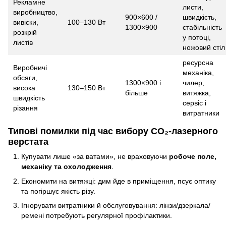
Рекламне
листи,
виробництво,
900×600 /
швидкість,
вивіски,
100–130 Вт
1300×900
стабільність
розкрій
у потоці,
листів
ножовий стіл
ресурсна
Виробничі
механіка,
обсяги,
1300×900 і
чилер,
висока
130–150 Вт
більше
витяжка,
швидкість
сервіс і
різання
витратники
Типові помилки під час вибору CO₂-лазерного
верстата
Купувати лише «за ватами», не враховуючи
робоче поле,
механіку та охолодження
.
Економити на витяжці: дим йде в приміщення, псує оптику
та погіршує якість різу.
Ігнорувати витратники й обслуговування: лінзи/дзеркала/
ремені потребують регулярної профілактики.