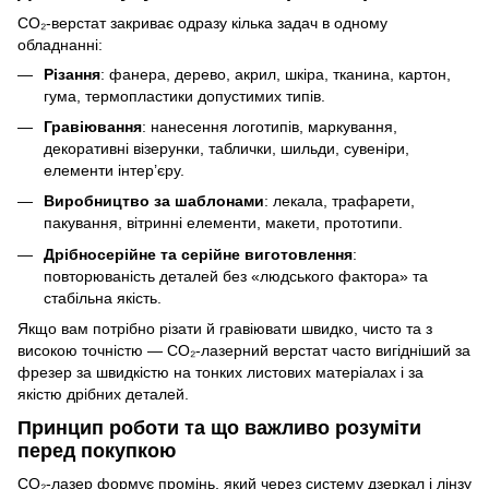
CO₂-верстат закриває одразу кілька задач в одному
обладнанні:
Різання
: фанера, дерево, акрил, шкіра, тканина, картон,
гума, термопластики допустимих типів.
Гравіювання
: нанесення логотипів, маркування,
декоративні візерунки, таблички, шильди, сувеніри,
елементи інтер’єру.
Виробництво за шаблонами
: лекала, трафарети,
пакування, вітринні елементи, макети, прототипи.
Дрібносерійне та серійне виготовлення
:
повторюваність деталей без «людського фактора» та
стабільна якість.
Якщо вам потрібно різати й гравіювати швидко, чисто та з
високою точністю — CO₂-лазерний верстат часто вигідніший за
фрезер за швидкістю на тонких листових матеріалах і за
якістю дрібних деталей.
Принцип роботи та що важливо розуміти
перед покупкою
CO₂-лазер формує промінь, який через систему дзеркал і лінзу