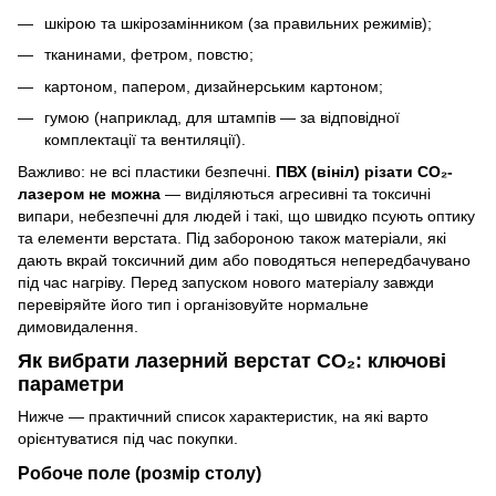
шкірою та шкірозамінником (за правильних режимів);
тканинами, фетром, повстю;
картоном, папером, дизайнерським картоном;
гумою (наприклад, для штампів — за відповідної
комплектації та вентиляції).
Важливо: не всі пластики безпечні.
ПВХ (вініл) різати CO₂-
лазером не можна
— виділяються агресивні та токсичні
випари, небезпечні для людей і такі, що швидко псують оптику
та елементи верстата. Під забороною також матеріали, які
дають вкрай токсичний дим або поводяться непередбачувано
під час нагріву. Перед запуском нового матеріалу завжди
перевіряйте його тип і організовуйте нормальне
димовидалення.
Як вибрати лазерний верстат CO₂: ключові
параметри
Нижче — практичний список характеристик, на які варто
орієнтуватися під час покупки.
Робоче поле (розмір столу)