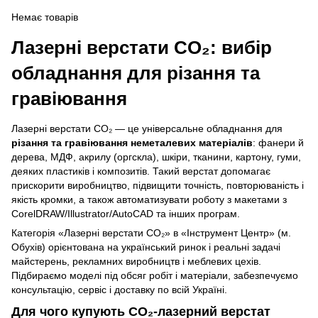
Немає товарів
Лазерні верстати CO₂: вибір
обладнання для різання та
гравіювання
Лазерні верстати CO₂ — це універсальне обладнання для
різання та гравіювання неметалевих матеріалів
: фанери й
дерева, МДФ, акрилу (оргскла), шкіри, тканини, картону, гуми,
деяких пластиків і композитів. Такий верстат допомагає
прискорити виробництво, підвищити точність, повторюваність і
якість кромки, а також автоматизувати роботу з макетами з
CorelDRAW/Illustrator/AutoCAD та інших програм.
Категорія «Лазерні верстати CO₂» в «Інструмент Центр» (м.
Обухів) орієнтована на український ринок і реальні задачі
майстерень, рекламних виробництв і меблевих цехів.
Підбираємо моделі під обсяг робіт і матеріали, забезпечуємо
консультацію, сервіс і доставку по всій Україні.
Для чого купують CO₂-лазерний верстат