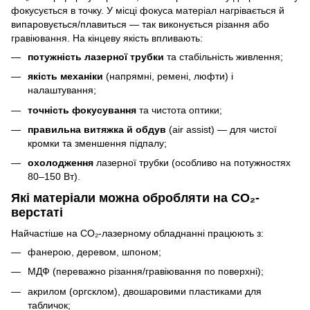
фокусується в точку. У місці фокуса матеріал нагрівається й
випаровується/плавиться — так виконується різання або
гравіювання. На кінцеву якість впливають:
потужність лазерної трубки
та стабільність живлення;
якість механіки
(напрямні, ремені, люфти) і
налаштування;
точність фокусування
та чистота оптики;
правильна витяжка й обдув
(air assist) — для чистої
кромки та зменшення підпалу;
охолодження
лазерної трубки (особливо на потужностях
80–150 Вт).
Які матеріали можна обробляти на CO₂-
верстаті
Найчастіше на CO₂-лазерному обладнанні працюють з:
фанерою, деревом, шпоном;
МДФ (переважно різання/гравіювання по поверхні);
акрилом (оргсклом), двошаровими пластиками для
табличок;