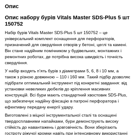
Опис
Опис набору бурів Vitals Master SDS-Plus 5 шт
150752
Набір бурів Vitals Master SDS-Plus 5 шт 150752 – це
універсальний комплект оснащення для перфораторів,
призначений для свердління отворів у бетоні, цеглі та камені.
Він стане надійним помічником у будівельних, монтажних і
ремонтних роботах, де потрібна висока швидкість і точність
свердління.
У набір входять п'ять бурів з діаметрами 5, 6, 8 і 10 мм, а
також з різною довжиною – 110 і 160 мм. Такий підбір дозволяє
підібрати оптимальний інструмент під конкретні завдання: від
установки невеликих дюбелів до кріплення масивних
конструкцій. Всі бури мають стандартний хвостовик SDS-Plus,
що забезпечує надійну фіксацію в патроні перфоратора і
ефективну передачу енергії удару.
Виготовлені з міцної інструментальної сталі та оснащені
твердосплавними напайками, бури демонструють високу
стійкість до навантажень і довговічність. Вони зберігають
гостроту ріжучої кромки навіть при інтенсивному використанні