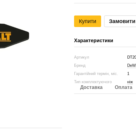
Купити
Замовити
Характеристики
Артикул
DT2
Бренд
DeWa
Гарантійний термін, міс.
1
Тип комплектуючого
ніж
Доставка
Оплата