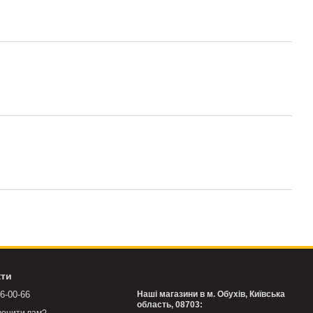
кти
76-00-66
Наші магазини в м. Обухів, Київська
область, 08703: