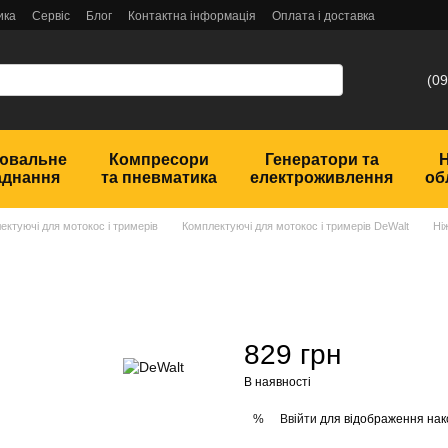
ика
Сервіс
Блог
Контактна інформація
Оплата і доставка
(09
ювальне
Компресори
Генератори та
аднання
та пневматика
електроживлення
об
ектуючі для мотокос і тримерів
Комплектуючі для мотокос і тримерів DeWalt
Ні
829 грн
В наявності
Ввійти
для відображення нак
%