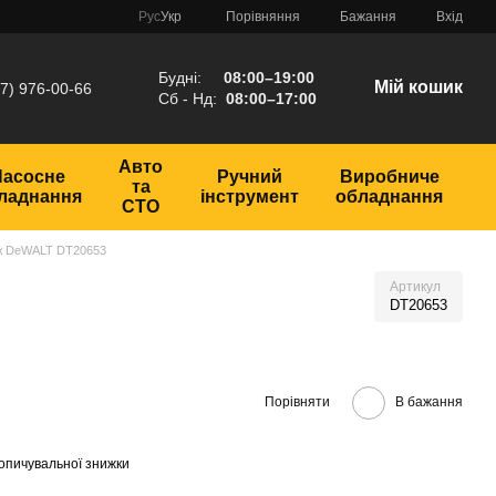
Порівняння
Рус
Укр
Бажання
Вхід
Будні:
08:00–19:00
Мій кошик
7) 976-00-66
Сб - Нд:
08:00–17:00
Авто
Насосне
Ручний
Виробниче
та
ладнання
інструмент
обладнання
СТО
ж DeWALT DT20653
Артикул
DT20653
Порівняти
В бажання
опичувальної знижки