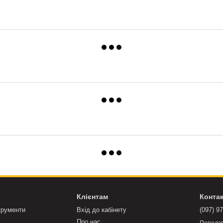
Клієнтам
Конта
трументи
Вхід до кабінету
(097) 9
Про нас