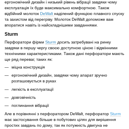
ергономічний дизайн і низький рівень вібрації завдяки чому
експлуатація їх буде максимально комфортною. Також
відбійний молоток
DeWalt
наділений функцією плавного спуску
та захистом від перегріву. Молоток DeWalt допоможе вам
впоратися навіть із найскладнішими завданнями.
Sturm
Перфоратори фірми
Sturm
досить затребувані на ринку
завдяки в першу чергу своєю доступною ціною і відмінними
технічними характеристиками. Також дані перфоратори мають
ще ряд переваг, таких як:
міцна конструкція
ергономічний дизайн, завдяки чому апарат зручно
розташовується в руках
легкість в експлуатації
довговічність
поглинання вібрації
Але в порівнянні з перфоратором DeWalt, перфоратор
Sturm
має застосування більше в побутових цілях для вирішення
простих завдань по дому, так як потужність двигуна не