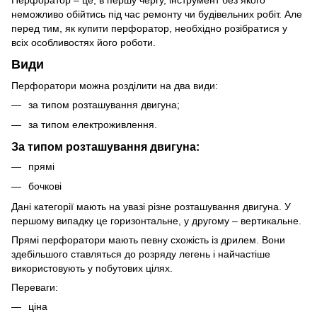
Перфоратор – це, в першу чергу, інструмент без якого
неможливо обійтись під час ремонту чи будівельних робіт. Але
перед тим, як купити перфоратор, необхідно розібратися у
всіх особливостях його роботи.
Види
Перфоратори можна розділити на два види:
за типом розташування двигуна;
за типом електроживлення.
За типом розташування двигуна:
прямі
бочкові
Дані категорії мають на увазі різне розташування двигуна. У
першому випадку це горизонтальне, у другому – вертикальне.
Прямі перфоратори мають певну схожість із дрилем. Вони
здебільшого ставляться до розряду легень і найчастіше
використовують у побутових цілях.
Переваги:
ціна