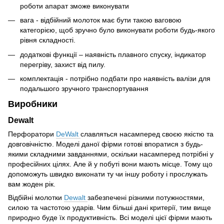
роботи апарат зможе виконувати
вага - відбійний молоток має бути такою ваговою
категорією, щоб зручно було виконувати роботи будь-якого
рівня складності.
додаткові функції – наявність плавного спуску, індикатор
перегріву, захист від пилу.
комплектація - потрібно подбати про наявність валізи для
подальшого зручного транспортування
Виробники
Dewalt
Перфоратори
DeWalt
славляться насамперед своєю якістю та
довговічністю. Моделі даної фірми готові впоратися з будь-
якими складними завданнями, оскільки насамперед потрібні у
професійних цілях. Але й у побуті вони мають місце. Тому що
допоможуть швидко виконати ту чи іншу роботу і прослужать
вам жоден рік.
Відбійні молотки
Dewalt
забезпечені різними потужностями,
силою та частотою ударів. Чим більші дані критерії, тим вище
природно буде їх продуктивність. Всі моделі цієї фірми мають