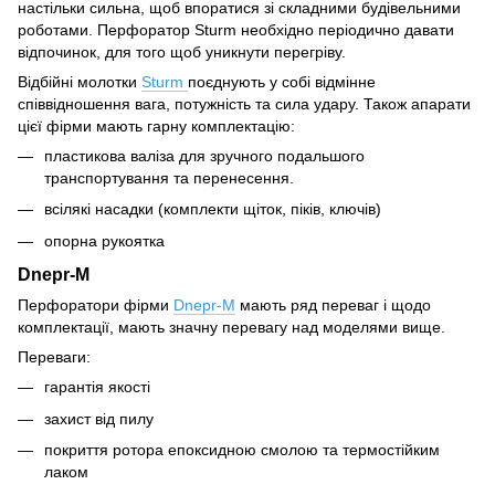
настільки сильна, щоб впоратися зі складними будівельними
роботами. Перфоратор Sturm необхідно періодично давати
відпочинок, для того щоб уникнути перегріву.
Відбійні молотки
Sturm
поєднують у собі відмінне
співвідношення вага, потужність та сила удару. Також апарати
цієї фірми мають гарну комплектацію:
пластикова валіза для зручного подальшого
транспортування та перенесення.
всілякі насадки (комплекти щіток, піків, ключів)
опорна рукоятка
Dnepr-M
Перфоратори фірми
Dnepr-M
мають ряд переваг і щодо
комплектації, мають значну перевагу над моделями вище.
Переваги:
гарантія якості
захист від пилу
покриття ротора епоксидною смолою та термостійким
лаком