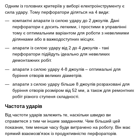
Одним із головних критеріїв у виборі електроінструменту є
сила удару. Тому перфоратори діляться на 4 види:
компактні апарати із силою удару до 2 джоулів. Дані
перфоратори є досить легкими, і простими в управлінні
тому є оптимальним варіантом для роботи з невеликими
ділянками або в важкодоступних місцях.
апарати із силою удару від 2 до 4 джоулів - такі
перфоратори підійдуть ідеально для невеликих
демонтажних робіт.
апарати з силою удару 4-8 джоулів – оптимальні для
буріння отворів великих діаметрів.
апарати з силою удару більше 8 джоулів розраховані для
буріння отворів розміром від 52 мм, а також для ремонтних
робіт різного ступеня складності.
Частота ударів
Від частоти ударів залежить те, наскільки швидко ви
справитеся з тим чи іншим завданням. Чим більший цей
показник, тим менше часу буде витрачено на роботу. Він має
прямий взаємозв'язок із продуктивністю перфораторів.