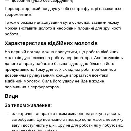
довбання (удар без свердління).
Перфоратор, який поєднує у собі всі три функції називається
трирежимним.
Також є режим налаштування кута оснастки, завдяки якому
можна виставити долото в необхідній площині для зручності
роботи..
Характеристика відбійних молотків
На перший погляд можна припустити, що робота відбійних
молотків дуже схожа на роботу перфоратора. Але потужність
даного апарату набагато більша відповідно більше і його
продуктивність. Тому для всіх складних робіт пов'язаних з
довбанням і руйнуванням краще впорається все-таки
відбійний молоток. Сила його удару не йде в жодне
порівняння з перфоратором.
Види
За типом живлення:
електричні - апарати з таким живленням двигуна досить
затребувані. Це пов'язано з тим, що вони мають невелику
вагу і доступність у ціні. Зручні для роботи як у побутових,
так і професійних цілях.