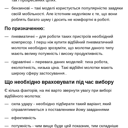
бензинові – такі моделі користується популярністю завдяки
своїй мобільності. Але істотним недоліком є те, що вони
роблять багато шуму і досить не комфортні в роботі.
По призначенню:
пневматичні – для роботи таких пристроїв необхідний
компресор. І перш ніж купити відбійний пневматичний
молоток необхідно зрозуміти, що молотки даного типу
мають велику потужність і високу продуктивність.
гідравлічні – перевага даних моделей: тиха робота,
екологічність, низька ціна. Такі відбійні молотки мають
широку сферу застосування..
Що необхідно враховувати під час вибору
Є кілька факторів, на які варто звернути увагу при виборі
відбійного молотка:
сила удару - необхідно підбирати такий варіант, який
справлятиметься з поставленими йому завданнями
ефективність
потужність - чим вище буде цей показник, тим складніше