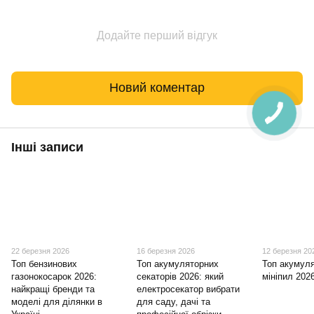
Додайте перший відгук
Новий коментар
Інші записи
22 березня 2026
16 березня 2026
12 березня 20
Топ бензинових
Топ акумуляторних
Топ акумул
газонокосарок 2026:
секаторів 2026: який
мініпил 202
найкращі бренди та
електросекатор вибрати
моделі для ділянки в
для саду, дачі та