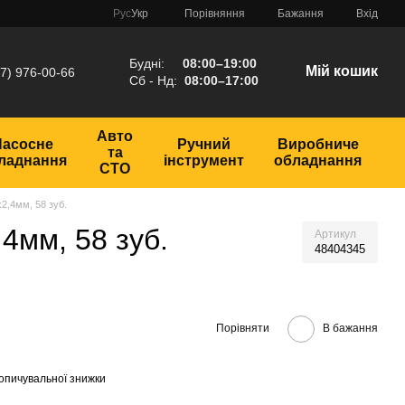
Порівняння
Рус
Укр
Бажання
Вхід
Будні:
08:00–19:00
Мій кошик
7) 976-00-66
Сб - Нд:
08:00–17:00
Авто
Насосне
Ручний
Виробниче
та
ладнання
інструмент
обладнання
СТО
2,4мм, 58 зуб.
4мм, 58 зуб.
Артикул
48404345
Порівняти
В бажання
опичувальної знижки