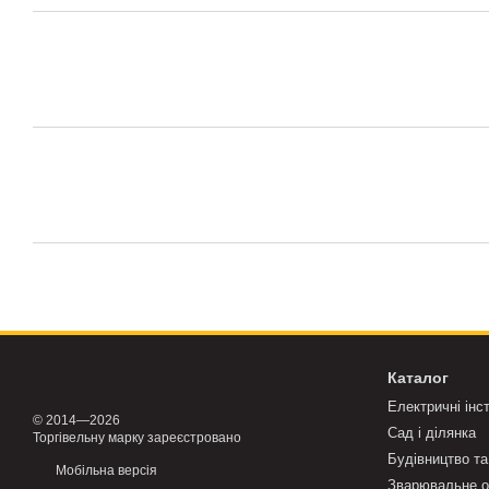
Каталог
Електричні інс
© 2014—2026
Сад і ділянка
Торгівельну марку зареєстровано
Будівництво та
Мобільна версія
Зварювальне о