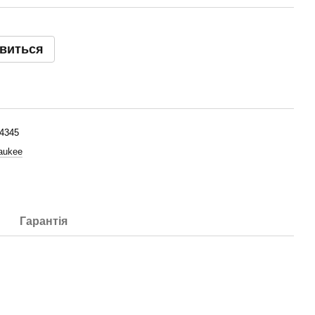
явиться
4345
aukee
Гарантія