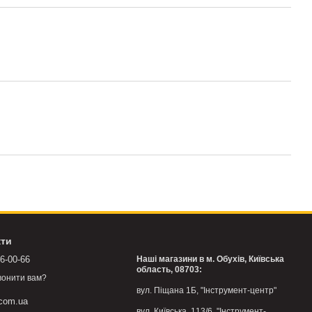
кти
76-00-66
Наші магазини в м. Обухів, Київська
область, 08703:
вонити вам?
вул. Піщана 1Б, "Інструмент-центр"
.com.ua
вул. Київська, 113/6, "Інструмент-