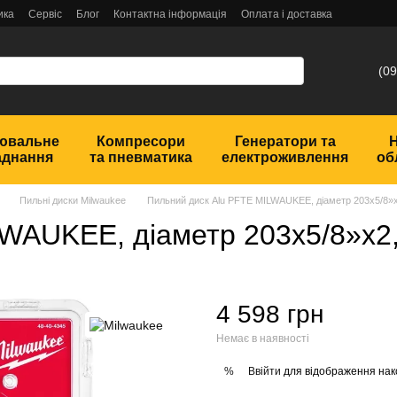
ика
Сервіс
Блог
Контактна інформація
Оплата і доставка
(09
ювальне
Компресори
Генератори та
аднання
та пневматика
електроживлення
об
Пильні диски Milwaukee
Пильний диск Alu PFTE MILWAUKEE, діаметр 203х5/8»х
WAUKEE, діаметр 203х5/8»х2,
4 598 грн
Немає в наявності
Ввійти
для відображення нак
%