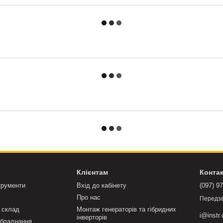
Клієнтам
Конта
трументи
Вхід до кабінету
(097) 9
Про нас
Передз
 склад
Монтаж генераторів та гібридних
i@instr
інверторів
бладнання