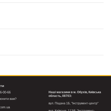
кти
76-00-66
Наші магазини в м. Обухів, Київська
область, 08703:
вонити вам?
вул. Піщана 1Б, "Інструмент-центр"
.com.ua
вул. Київська, 113/6, "Інструмент-