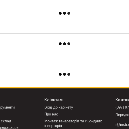
Клієнтам
Конта
трументи
Вхід до кабінету
(097) 9
Про нас
Передз
 склад
Монтаж генераторів та гібридних
i@instr
інверторів
бладнання