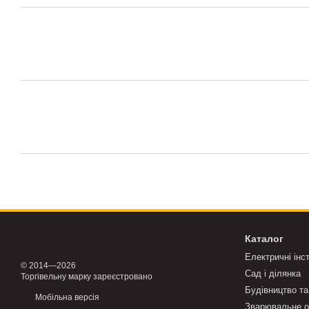
Каталог
Електричні інс
© 2014—2026
Сад і ділянка
Торгівельну марку зареєстровано
Будівництво та
Мобільна версія
Зварювальне о