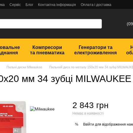
ика
Сервіс
Блог
Контактна інформація
Оплата і доставка
(09
ювальне
Компресори
Генератори та
аднання
та пневматика
електроживлення
об
Пильні диски Milwaukee
Пильний диск по металу 150x20 мм 34 зубці MILWAUK
50x20 мм 34 зубці MILWAUKEE
2 843 грн
Немає в наявності
Ввійти
для відображення нак
%