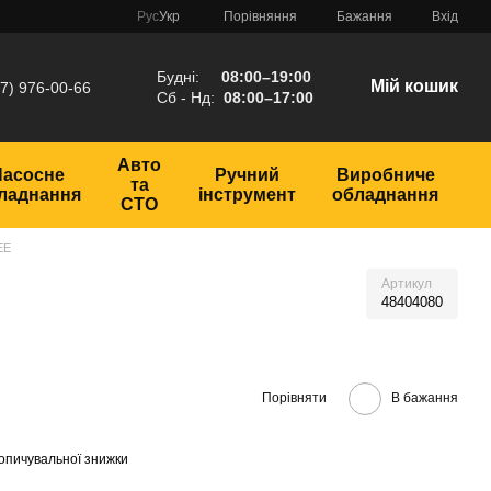
Порівняння
Рус
Укр
Бажання
Вхід
Будні:
08:00–19:00
Мій кошик
7) 976-00-66
Сб - Нд:
08:00–17:00
Авто
Насосне
Ручний
Виробниче
та
ладнання
інструмент
обладнання
СТО
EE
Артикул
48404080
Порівняти
В бажання
опичувальної знижки