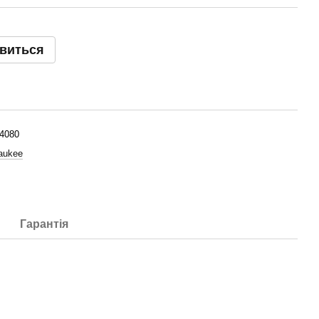
явиться
4080
aukee
Гарантія