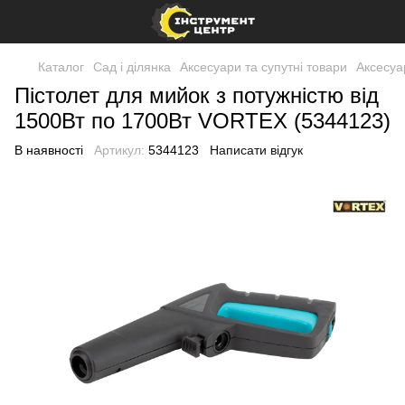
Каталог
Сад і ділянка
Аксесуари та супутні товари
Аксесуа
Пістолет для мийок з потужністю від
1500Вт по 1700Вт VORTEX (5344123)
В наявності
Артикул:
5344123
Написати відгук