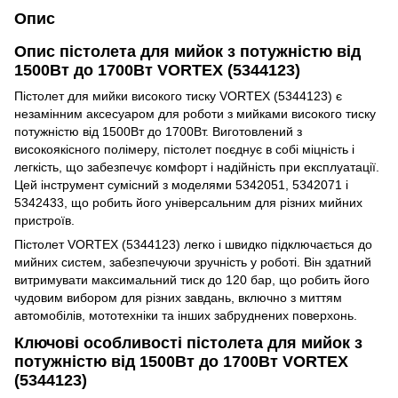
Опис
Опис пістолета для мийок з потужністю від
1500Вт до 1700Вт VORTEX (5344123)
Пістолет для мийки високого тиску VORTEX (5344123) є
незамінним аксесуаром для роботи з мийками високого тиску
потужністю від 1500Вт до 1700Вт. Виготовлений з
високоякісного полімеру, пістолет поєднує в собі міцність і
легкість, що забезпечує комфорт і надійність при експлуатації.
Цей інструмент сумісний з моделями 5342051, 5342071 і
5342433, що робить його універсальним для різних мийних
пристроїв.
Пістолет VORTEX (5344123) легко і швидко підключається до
мийних систем, забезпечуючи зручність у роботі. Він здатний
витримувати максимальний тиск до 120 бар, що робить його
чудовим вибором для різних завдань, включно з миттям
автомобілів, мототехніки та інших забруднених поверхонь.
Ключові особливості пістолета для мийок з
потужністю від 1500Вт до 1700Вт VORTEX
(5344123)