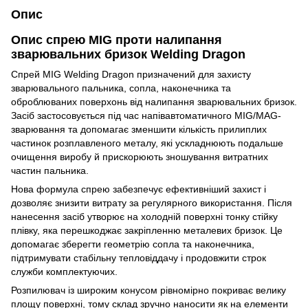
Опис
Опис спрею MIG проти налипання
зварювальних бризок Welding Dragon
Спрей MIG Welding Dragon призначений для захисту
зварювального пальника, сопла, наконечника та
оброблюваних поверхонь від налипання зварювальних бризок.
Засіб застосовується під час напівавтоматичного MIG/MAG-
зварювання та допомагає зменшити кількість прилиплих
частинок розплавленого металу, які ускладнюють подальше
очищення виробу й прискорюють зношування витратних
частин пальника.
Нова формула спрею забезпечує ефективніший захист і
дозволяє знизити витрату за регулярного використання. Після
нанесення засіб утворює на холодній поверхні тонку стійку
плівку, яка перешкоджає закріпленню металевих бризок. Це
допомагає зберегти геометрію сопла та наконечника,
підтримувати стабільну тепловіддачу і продовжити строк
служби комплектуючих.
Розпилювач із широким конусом рівномірно покриває велику
площу поверхні, тому склад зручно наносити як на елементи