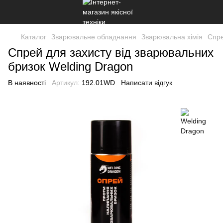
Каталог
Зварювальне обладнання
Зварювальна хімія
Спре
Спрей для захисту від зварювальних
бризок Welding Dragon
В наявності
Артикул:
192.01WD
Написати відгук