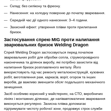
Склад: без силікону та фреону.
Нанесення: на холодну поверхню до початку зварювання.
Середній час дії одного нанесення: 3–4 години.
Захисний ефект: утворення плівки проти прилипання
бризок.
Застосування спрею MIG проти налипання
зварювальних бризок Welding Dragon
Спрей Welding Dragon застосовується перед початком
зварювальних робіт для обробки сопла, струмопровідного
наконечника та ділянок виробу, які потрібно захистити від
налипання бризок розплавленого металу. Його
використовують під час ремонту металоконструкцій, кузовних
робіт, виготовлення рам, каркасів, воріт, огорож та інших
виробів, де важливо зменшити обсяг подальшого механічного
зачищення.
Засіб особливо корисний у майстернях, на СТО, виробничих
лініях і монтажних ділянках, де напівавтоматичне зварювання
виконується регулярно. Захисна плівка допомагає
підтримувати чистоту робочої зони, продовжує строк служби