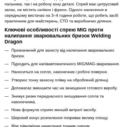
пальника, так і на робочу зону деталі. Спрей має цитрусовий
запах, не містить силікон і фреон. Одного нанесення в
середньому вистачає на 3–4 години роботи, що робить засіб
практичним для майстерень, СТО та виробничих ділянок.
Ключові особливості спрею MIG проти
налипання зварювальних бризок Welding
Dragon
Призначений для захисту від налипання зварювальних
бризок.
Підходить для напівавтоматичного MIG/MAG-зварювання.
Наноситься на сопло, наконечник і робочі поверхні.
Утворює тонку захисну плівку на обробленій ділянці.
Допомагає зменшити час на зачищення готового виробу.
Знижує ризик передчасного зношування сопла та
наконечника.
Нова формула сприяє меншій витраті засобу.
Широкий конус розпилення покриває велику площу.
Має рівномірне нанесення тонким шаром.