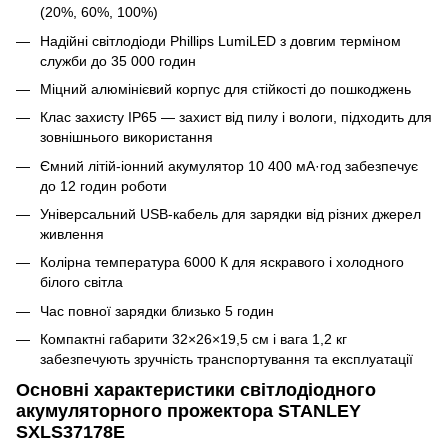
(20%, 60%, 100%)
Надійні світлодіоди Phillips LumiLED з довгим терміном
служби до 35 000 годин
Міцний алюмінієвий корпус для стійкості до пошкоджень
Клас захисту IP65 — захист від пилу і вологи, підходить для
зовнішнього використання
Ємний літій-іонний акумулятор 10 400 мА·год забезпечує
до 12 годин роботи
Універсальний USB-кабель для зарядки від різних джерел
живлення
Колірна температура 6000 К для яскравого і холодного
білого світла
Час повної зарядки близько 5 годин
Компактні габарити 32×26×19,5 см і вага 1,2 кг
забезпечують зручність транспортування та експлуатації
Основні характеристики світлодіодного
акумуляторного прожектора STANLEY
SXLS37178E