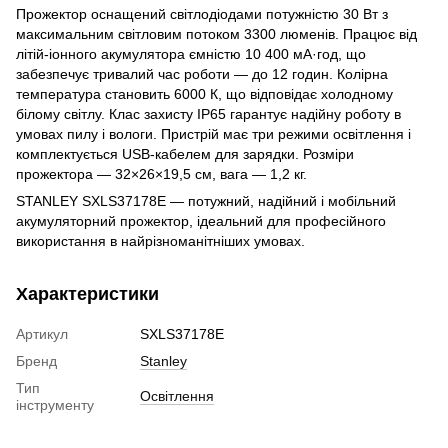
Прожектор оснащений світлодіодами потужністю 30 Вт з
максимальним світловим потоком 3300 люменів. Працює від
літій-іонного акумулятора ємністю 10 400 мА·год, що
забезпечує тривалий час роботи — до 12 годин. Колірна
температура становить 6000 К, що відповідає холодному
білому світлу. Клас захисту IP65 гарантує надійну роботу в
умовах пилу і вологи. Пристрій має три режими освітлення і
комплектується USB-кабелем для зарядки. Розміри
прожектора — 32×26×19,5 см, вага — 1,2 кг.
STANLEY SXLS37178E — потужний, надійний і мобільний
акумуляторний прожектор, ідеальний для професійного
використання в найрізноманітніших умовах.
Характеристики
Артикул
SXLS37178E
Бренд
Stanley
Тип
Освітлення
інструменту