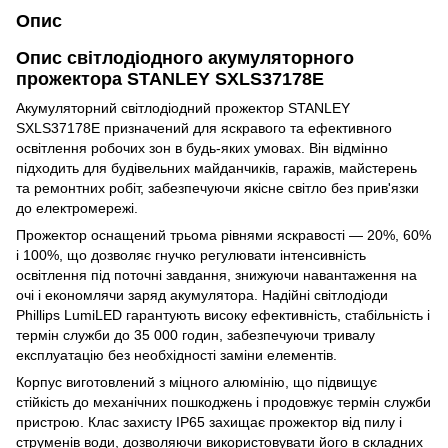
Опис
Опис світлодіодного акумуляторного
прожектора STANLEY SXLS37178E
Акумуляторний світлодіодний прожектор STANLEY
SXLS37178E призначений для яскравого та ефективного
освітлення робочих зон в будь-яких умовах. Він відмінно
підходить для будівельних майданчиків, гаражів, майстерень
та ремонтних робіт, забезпечуючи якісне світло без прив'язки
до електромережі.
Прожектор оснащений трьома рівнями яскравості — 20%, 60%
і 100%, що дозволяє гнучко регулювати інтенсивність
освітлення під поточні завдання, знижуючи навантаження на
очі і економлячи заряд акумулятора. Надійні світлодіоди
Phillips LumiLED гарантують високу ефективність, стабільність і
термін служби до 35 000 годин, забезпечуючи тривалу
експлуатацію без необхідності заміни елементів.
Корпус виготовлений з міцного алюмінію, що підвищує
стійкість до механічних пошкоджень і продовжує термін служби
пристрою. Клас захисту IP65 захищає прожектор від пилу і
струменів води, дозволяючи використовувати його в складних