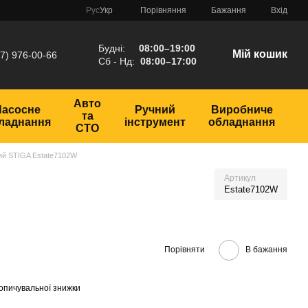
Порівняння
Рус
Укр
Бажання
Вхід
Будні:
08:00–19:00
Мій кошик
7) 976-00-66
Сб - Нд:
08:00–17:00
Авто
Насосне
Ручний
Виробниче
та
ладнання
інструмент
обладнання
СТО
ий STIGA Estate7102W
Артикул
Estate7102W
Порівняти
В бажання
опичувальної знижки