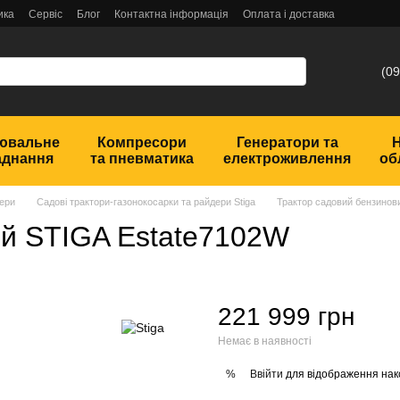
ика
Сервіс
Блог
Контактна інформація
Оплата і доставка
(09
ювальне
Компресори
Генератори та
аднання
та пневматика
електроживлення
об
дери
Садові трактори-газонокосарки та райдери Stiga
Трактор садовий бензинов
ий STIGA Estate7102W
221 999 грн
Немає в наявності
Ввійти
для відображення нак
%