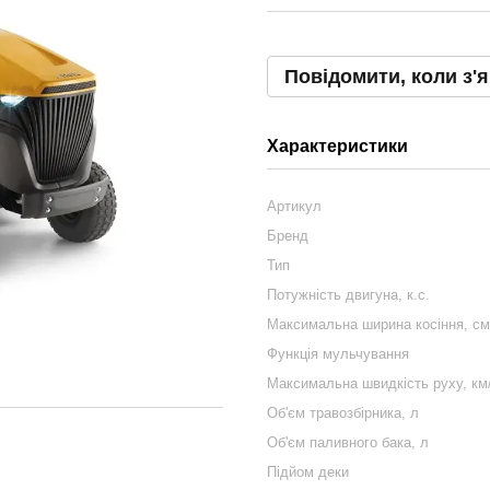
Повідомити, коли з'
Характеристики
Артикул
Бренд
Тип
Потужність двигуна, к.с.
Максимальна ширина косіння, см
Функція мульчування
Максимальна швидкість руху, км/
Об'єм травозбірника, л
Об'єм паливного бака, л
Підйом деки