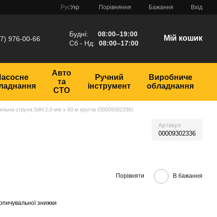
Порівняння
Рус
Укр
Бажання
Вхід
Будні:
08:00–19:00
Мій кошик
7) 976-00-66
Сб - Нд:
08:00–17:00
Авто
Насосне
Ручний
Виробниче
та
ладнання
інструмент
обладнання
СТО
ильна струна Stihl 2,0 мм х 60 м кругла (00009302336)
Артикул
00009302336
Порівняти
В бажання
опичувальної знижки