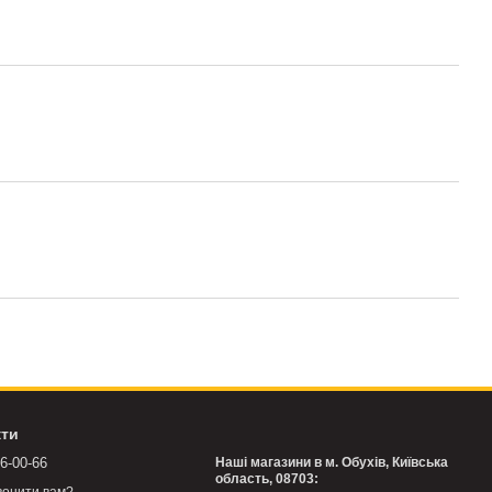
кти
76-00-66
Наші магазини в м. Обухів, Київська
область, 08703: