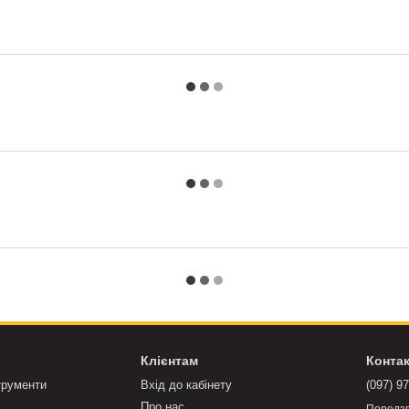
Клієнтам
Конта
трументи
Вхід до кабінету
(097) 9
Про нас