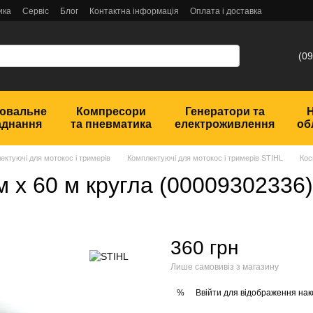
ика
Сервіс
Блог
Контактна інформація
Оплата і доставка
(09
ювальне
Компресори
Генератори та
аднання
та пневматика
електроживлення
об
ектуючі для мотокос і тримерів
Комплектуючі для мотокос і тримерів STIHL
Кос
м х 60 м кругла (00009302336)
360 грн
Лише самовивіз з магазину
Ввійти
для відображення нак
%