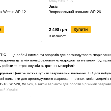
Артикул: 396.6167y
Jasic
к Wecut WP-12
Зварювальний пальник WP-26
и
Купити
2 490 грн
В наявності
 TIG
— це робочі елементи апаратів для аргонодугового зварювання,
лектрична дуга між вольфрамовим електродом та металом. Від прав
ь роботи та строк служби витратних матеріалів.
трумент Центр»
можна купити зварювальні пальники TIG для побуто
ні пальники для аргонодугового зварювання різних типів: моделі з
P-18, WP-20, WP-26
, а також варіанти для роботи з різними звар
сій Україні.
ться там, де потрібен якісний, чистий і контрольований шов: під ча
остінних деталей, труб, ємностей, декоративних конструкцій та відпо
дає зварювальнику більше контролю над дугою та зварювальною ванн