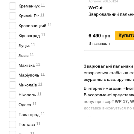
Артикул: 706.50124
11
Кременчук
WeCut
Зварювальний пальни
11
Кривий Ріг
11
Кропивницкий
11
Купит
6 490 грн
Кіровоград
В наявності
11
Луцьк
11
Львів
11
Макіївка
Зварювальні пальники
створюється стабільна е
11
Маріуполь
акуратність шва, зручніст
11
Миколаїв
В інтернет-магазині
«Інс
11
Нікополь
В асортименті представле
популярні серії
WP-17, W
11
Одеса
доставка виконується по в
11
Павлоград
TIG-пальник використовує
11
кольорових металів, тонк
Полтава
зварювання, TIG-процес 
11