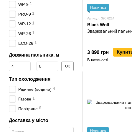
1
WP-9
Новинка
1
PRO-9
Артикул: 396.6214
1
WP-12
Black Wolf
Зварювальний пальник
1
WP-26
1
ECO-26
Купит
3 890 грн
Довжина пальника, м
В наявності
Від Довжина пальника, м
До Довжина пальника, м
ОК
Тип охолодження
4
Рідинне (водяне)
1
Газове
6
Повітряне
Доставка у місто
Новинка