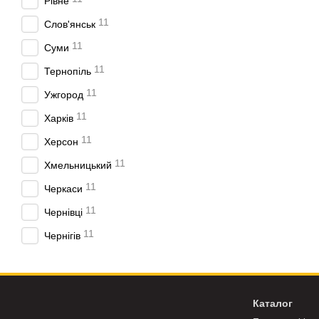
Рівне
Що таке зварюв
11
Слов'янськ
Зварювальний пальник TI
11
Суми
оператору точно спрямову
11
Тернопіль
ізоляцію та охолодження
11
Під час зварювання вольф
Ужгород
сопла ізолює зварювальну
11
Харків
Саме тому
пальник для
11
Херсон
важлива точність, для до
11
Хмельницький
Де використову
11
Черкаси
Зварювальні пальники TIG
11
затребуваний у майстерня
Чернівці
Основні сфери застосува
11
Чернігів
зварювання нержавіюч
робота з тонколисто
зварювання алюмінію 
Каталог