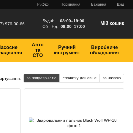
Порівняння
Рус
Укр
Бажання
Вхід
Будні:
08:00–19:00
Мій кошик
7) 976-00-66
Сб - Нд:
08:00–17:00
Авто
Насосне
Ручний
Виробниче
та
ладнання
інструмент
обладнання
СТО
за популярністю
спочатку дешевше
за назвою
ортування: