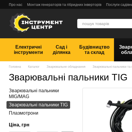
Перейти до основного контенту
Про нас
Монтаж генераторів та гібридних інверторів
Послуги садівн
Обмін та повернення
Угода користувача
Відгуки
Електричні
Сад і
Будівництво
Звар
інструменти
ділянка
та склад
обл
Головна
Каталог
Зварювальне обладнання
Зварювальні пальники та
Зварювальні пальники TIG
Зварювальні пальники
MIG/MAG
Зварювальні пальники TIG
Плазмотрони
Ціна, грн