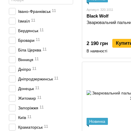
Артикул: 320.1011
11
Івано-Франківськ
Black Wolf
11
Ізмаїл
Зварювальний пальни
11
Бердянськ
11
Бровари
Купит
2 190 грн
11
Біла Церква
В наявності
11
Вінниця
11
Дніпро
11
Дніпродзержинськ
11
Донецьк
11
Житомир
11
Запоріжжя
11
Київ
Новинка
11
Краматорськ