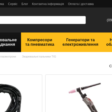
ика
Сервіс
Блог
Контактна інформація
Оплата і доставка
(09
ювальне
Компресори
Генератори та
аднання
та пневматика
електроживлення
об
 плазмотрони
Зварювальні пальники TIG
С