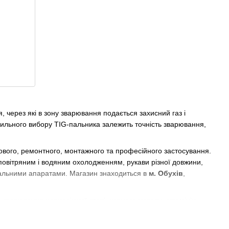
 через які в зону зварювання подається захисний газ і
ильного вибору TIG-пальника залежить точність зварювання,
вого, ремонтного, монтажного та професійного застосування.
 повітряним і водяним охолодженням, рукави різної довжини,
ювальними апаратами. Магазин знаходиться в
м. Обухів
,
с зварювання нержавіючої сталі, чорного металу, алюмінію,
відальних з’єднань. На відміну від напівавтоматичного
ою, тому особливо цінується під час точних робіт.