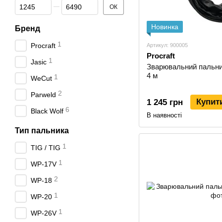
Від Ціна, грн
До Ціна, грн
ОК
Новинка
Бренд
1
Procraft
Артикул: 900005
Procraft
1
Jasic
Зварювальний пальник
4 м
1
WeCut
2
Parweld
Купит
1 245 грн
6
Black Wolf
В наявності
Тип пальника
1
TIG / TIG
1
WP-17V
2
WP-18
1
WP-20
1
WP-26V