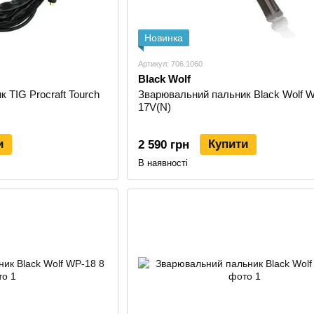
Новинка
Артикул: 706.1060
Black Wolf
 TIG Procraft Tourch
Зварювальний пальник Black Wolf 
17V(N)
и
Купити
2 590 грн
В наявності