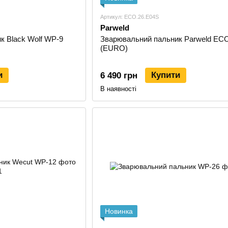
Артикул: ECO.26.E04S
Parweld
к Black Wolf WP-9
Зварювальний пальник Parweld EC
(EURO)
и
Купити
6 490 грн
В наявності
Новинка