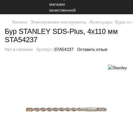
Каталог
Электрические инструменты
Аксессуары
Буры по 
Бур STANLEY SDS-Plus, 4x110 мм
STA54237
Нет в наличии
Артикул:
STA54237
Оставить отзыв