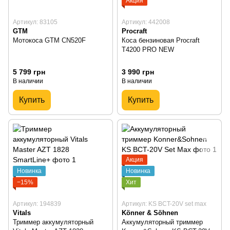
Акция
Артикул: 83105
Артикул: 442008
GTM
Procraft
Мотокоса GTM CN520F
Коса бензиновая Procraft
T4200 PRO NEW
5 799 грн
3 990 грн
В наличии
В наличии
Купить
Купить
Акция
Новинка
Новинка
−15%
Хит
Артикул: 194839
Артикул: KS BCT-20V set max
Vitals
Könner & Söhnen
Триммер аккумуляторный
Аккумуляторный триммер