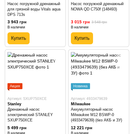
Насос погружной дренажный
Насос погружной дренажный
для грязной воды Vitals aqua
NOWA QD C750f (148493)
DPS 713s
3 943 грн
3 015 грн
3 548 грн
В наличии
В наличии
Купить
Купить
Акция
Новинка
Артикул: SXUP750XCE
Артикул: 4933479639
Stanley
Milwaukee
Дренажный насос
Аккумуляторный насос
электрический STANLEY
Milwaukee M12 BSWP-0
SXUP750XCE
(4933479639) (без АКБ и ЗУ)
5 499 грн
12 221 грн
В наличии
В наличии