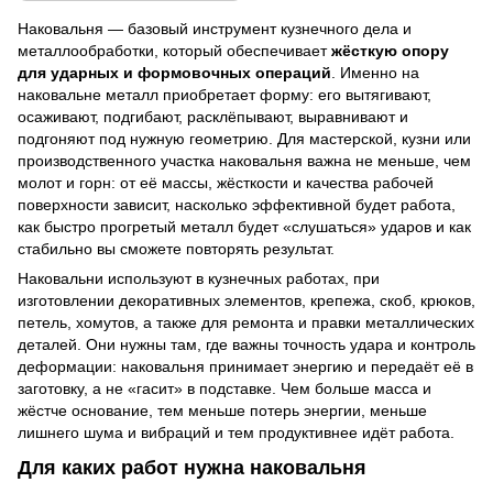
Наковальня — базовый инструмент кузнечного дела и
металлообработки, который обеспечивает
жёсткую опору
для ударных и формовочных операций
. Именно на
наковальне металл приобретает форму: его вытягивают,
осаживают, подгибают, расклёпывают, выравнивают и
подгоняют под нужную геометрию. Для мастерской, кузни или
производственного участка наковальня важна не меньше, чем
молот и горн: от её массы, жёсткости и качества рабочей
поверхности зависит, насколько эффективной будет работа,
как быстро прогретый металл будет «слушаться» ударов и как
стабильно вы сможете повторять результат.
Наковальни используют в кузнечных работах, при
изготовлении декоративных элементов, крепежа, скоб, крюков,
петель, хомутов, а также для ремонта и правки металлических
деталей. Они нужны там, где важны точность удара и контроль
деформации: наковальня принимает энергию и передаёт её в
заготовку, а не «гасит» в подставке. Чем больше масса и
жёстче основание, тем меньше потерь энергии, меньше
лишнего шума и вибраций и тем продуктивнее идёт работа.
Для каких работ нужна наковальня