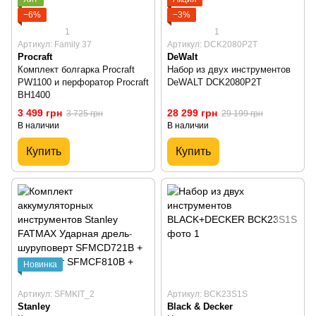
−6%
−3%
1
1
Артикул: Family 37
Артикул: DCK2080P2T
Procraft
DeWalt
Комплект болгарка Procraft
Набор из двух инструментов
PW1100 и перфоратор Procraft
DeWALT DCK2080P2T
BH1400
3 499 грн
28 299 грн
3 725 грн
29 199 грн
В наличии
В наличии
Купить
Купить
Новинка
Артикул: SFMKIT_2
Артикул: BCK23S1S
Stanley
Black & Decker