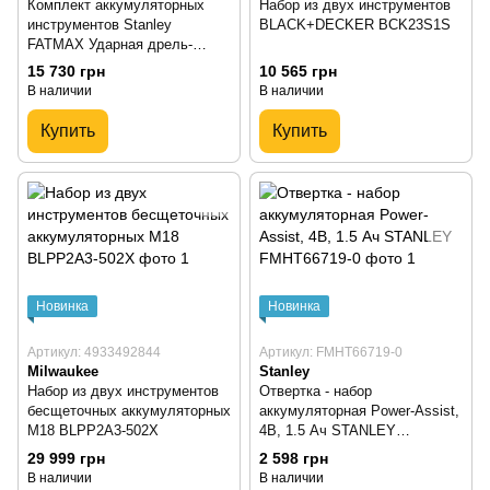
Комплект аккумуляторных
Набор из двух инструментов
инструментов Stanley
BLACK+DECKER BCK23S1S
FATMAX Ударная дрель-
шуруповерт SFMCD721B +
15 730 грн
10 565 грн
Гайковерт SFMCF810B +
В наличии
В наличии
зарядное устройство -
SFMCB12D2(SFMKIT_2)
Купить
Купить
Новинка
Новинка
Артикул: 4933492844
Артикул: FMHT66719-0
Milwaukee
Stanley
Набор из двух инструментов
Отвертка - набор
бесщеточных аккумуляторных
аккумуляторная Power-Assist,
M18 BLPP2A3-502X
4В, 1.5 Ач STANLEY
FMHT66719-0
29 999 грн
2 598 грн
В наличии
В наличии