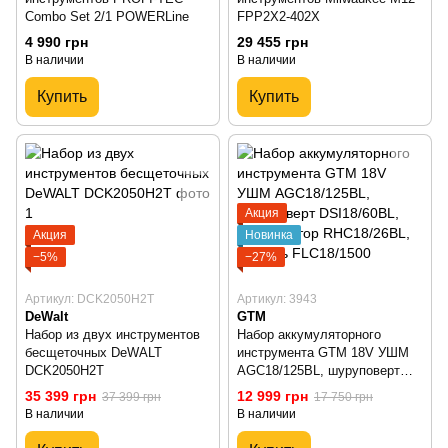
Combo Set 2/1 POWERLine
FPP2X2-402X
4 990 грн
29 455 грн
В наличии
В наличии
Купить
Купить
Акция
Акция
Новинка
−5%
−27%
Артикул: DCK2050H2T
Артикул: 3943
DeWalt
GTM
Набор из двух инструментов
Набор аккумуляторного
бесщеточных DeWALT
инструмента GTM 18V УШМ
DCK2050H2T
AGC18/125BL, шуруповерт
DSI18/60BL, перфоратор
35 399 грн
12 999 грн
37 399 грн
17 750 грн
RHC18/26BL, фонарь
В наличии
В наличии
FLС18/1500 (PROMO_5)