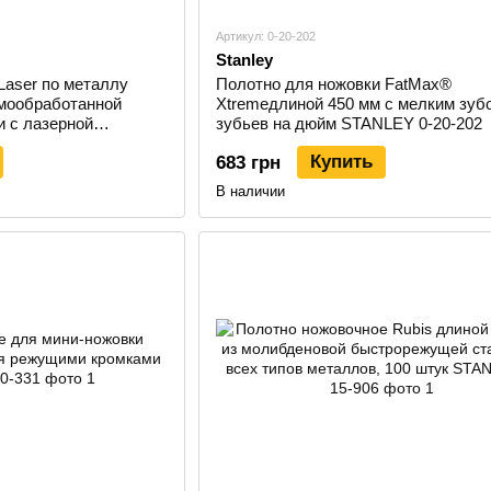
Артикул: 0-20-202
Stanley
Laser по металлу
Полотно для ножовки FatMax®
рмообработанной
Xtremeдлиной 450 мм с мелким зубо
 с лазерной
зубьев на дюйм STANLEY 0-20-202
NLEY 2-15-558
Купить
683 грн
В наличии