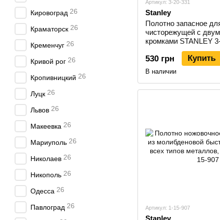
Артикул: 3-20-331
26
Stanley
Кировоград
Полотно запасное дл
26
Краматорск
чисторежущей с дву
кромками STANLEY 3-
26
Кременчуг
Купить
530 грн
26
Кривой рог
В наличии
26
Кропивницкий
26
Луцк
26
Львов
26
Макеевка
26
Мариуполь
26
Николаев
26
Никополь
26
Одесса
26
Павлоград
Артикул: 1-15-907
Stanley