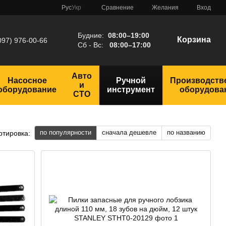
Сравнение
Рус
Укр
Желания
Вход
Будние:
08:00–19:00
Корзина
097) 976-00-66
Сб - Вс:
08:00–17:00
Авто
Насосное
Ручной
Производств
и
оборудование
инструмент
оборудова
СТО
по популярности
сначала дешевле
по названию
ртировка: