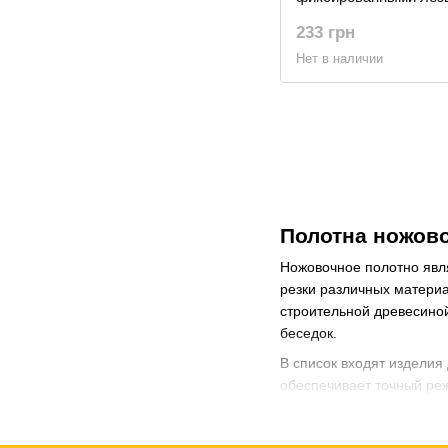
276
233 грн
Нет в наличии
Полотна ножово
Ножовочное полотно явл
резки различных материа
строительной древесиной
беседок.
В список входят изделия
обеспечивает точный реж
первоначальный характе
Полотно лобзика - важне