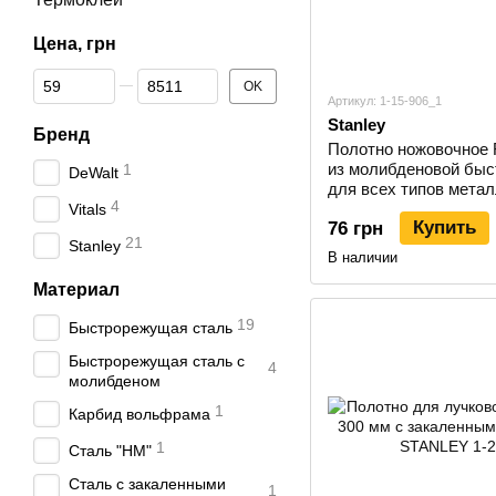
Цена, грн
От Цена, грн
До Цена, грн
OK
Артикул: 1-15-906_1
Stanley
Бренд
Полотно ножовочное 
из молибденовой быс
1
DeWalt
для всех типов мета
4
906_1
Vitals
Купить
76 грн
21
Stanley
В наличии
Материал
19
Быстрорежущая сталь
Быстрорежущая сталь с
4
молибденом
1
Карбид вольфрама
1
Сталь "НМ"
Сталь с закаленными
1