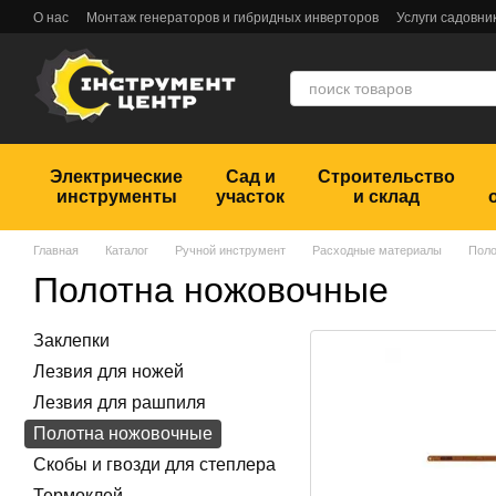
Перейти к основному контенту
О нас
Монтаж генераторов и гибридных инверторов
Услуги садовни
Обмен и возврат
Пользовательское соглашение
Отзывы
Электрические
Сад и
Строительство
инструменты
участок
и склад
Главная
Каталог
Ручной инструмент
Расходные материалы
Поло
Полотна ножовочные
Заклепки
Лезвия для ножей
Лезвия для рашпиля
Полотна ножовочные
Скобы и гвозди для степлера
Термоклей