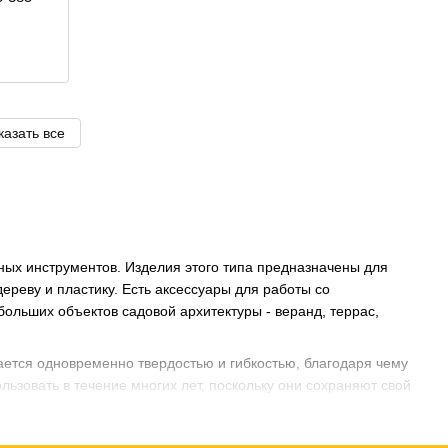
казать все
ых инструментов. Изделия этого типа предназначены для
ереву и пластику. Есть аксессуары для работы со
ольших объектов садовой архитектуры - веранд, террас,
чается одновременно твердостью и гибкостью, благодаря чему
льзовать в течение многих лет, поскольку они сохраняют свой
, какую задачу инструмент должен выполнять, выбираете тип