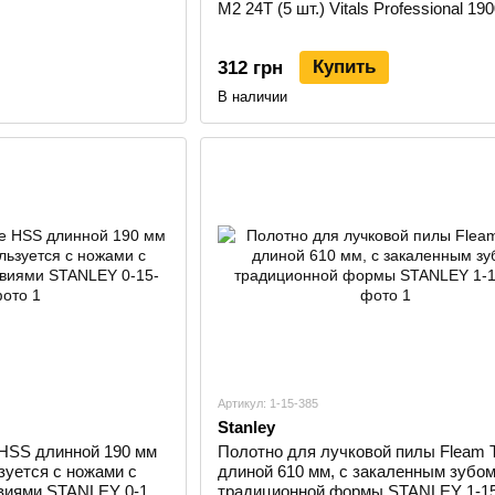
М2 24Т (5 шт.) Vitals Professional 19
Купить
312 грн
В наличии
Артикул: 1-15-385
Stanley
HSS длинной 190 мм
Полотно для лучковой пилы Fleam T
зуется с ножами с
длиной 610 мм, с закаленным зубо
виями STANLEY 0-15-
традиционной формы STANLEY 1-15