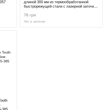
0057
длиной 300 мм из термообработанной
быстрорежущей стали с лазерной заточкой
STANLEY 1-15-558_1
76 грн
Нет в наличии
ooth
м
-385