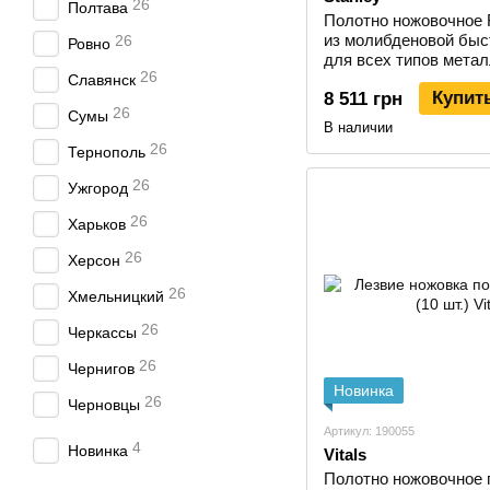
26
Полтава
Полотно ножовочное 
из молибденовой быс
26
Ровно
для всех типов метал
26
STANLEY 1-15-907
Славянск
Купит
8 511 грн
26
Сумы
В наличии
26
Тернополь
26
Ужгород
26
Харьков
26
Херсон
26
Хмельницкий
26
Черкассы
26
Чернигов
Новинка
26
Черновцы
Артикул: 190055
4
Новинка
Vitals
Полотно ножовочное 