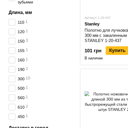
зубьями
Длина, мм
Артикул: 1-20-437
1
110
Stanley
Полотно для лучково
1
120
300 мм с закаленным
3
STANLEY 1-20-437
150
1
Купить
101 грн
155
В наличии
1
160
2
190
10
300
1
500
1
560
2
610
1
450
Доставка в город