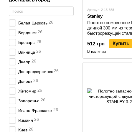
Артикул: 2-15-558
Stanley
26
Полотно ножовочное 
Белая Церковь
длиной 300 мм из те
26
Бердянск
быстрорежущей стали
заточкой, 5 штук STA
26
Бровары
Купить
512 грн
26
В наличии
Винница
26
Днепр
26
Днепродзержинск
26
Донецк
26
Житомир
26
Запорожье
26
Ивано-Франковск
26
Измаил
26
Киев