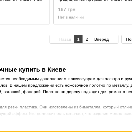
167 грн
Нет в наличии
Назад
1
2
Вперед
По
чные купить в Киеве
яется необходимым дополнением к аксессуарам для электро и ручн
лов. В нашем предложении есть ножовочное полотно по металлу, д
, вагонкой, фанерой. Полотно по дереву подходит для ремонта неб
 для резки пластика. Они изготовлены из биметалла, который отли
ущий эффект. Его долговечность означает, что изделия можно испо
р.
йшая часть устройства для резки материала. В зависимости от того