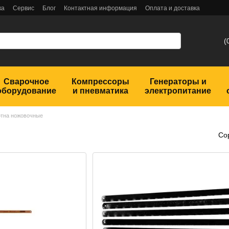
ка
Сервис
Блог
Контактная информация
Оплата и доставка
(
Сварочное
Компрессоры
Генераторы и
оборудование
и пневматика
электропитание
тна ножовочные
Со