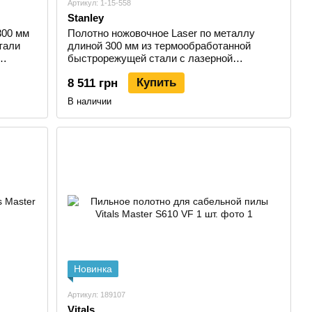
Артикул: 1-15-558
Stanley
300 мм
Полотно ножовочное Laser по металлу
тали
длиной 300 мм из термообработанной
быстрорежущей стали с лазерной
заточкой, 100 штук STANLEY 1-15-558
Купить
8 511 грн
В наличии
Новинка
Артикул: 189107
Vitals