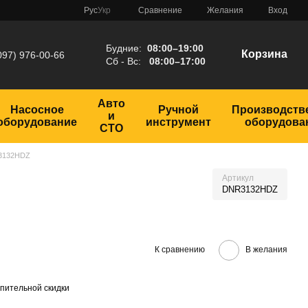
Сравнение
Рус
Укр
Желания
Вход
Будние:
08:00–19:00
Корзина
097) 976-00-66
Сб - Вс:
08:00–17:00
Авто
Насосное
Ручной
Производств
и
оборудование
инструмент
оборудова
СТО
R3132HDZ
Артикул
DNR3132HDZ
К сравнению
В желания
пительной скидки