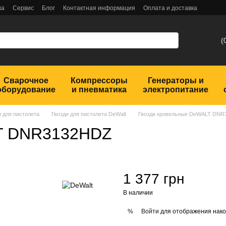
ка
Сервис
Блог
Контактная информация
Оплата и доставка
(
Сварочное
Компрессоры
Генераторы и
оборудование
и пневматика
электропитание
и для пистолета
Гвозди для пистолета DeWalt
Гвозди кровельные DeWALT DN
LT DNR3132HDZ
1 377 грн
В наличии
Войти
для отображения нако
%