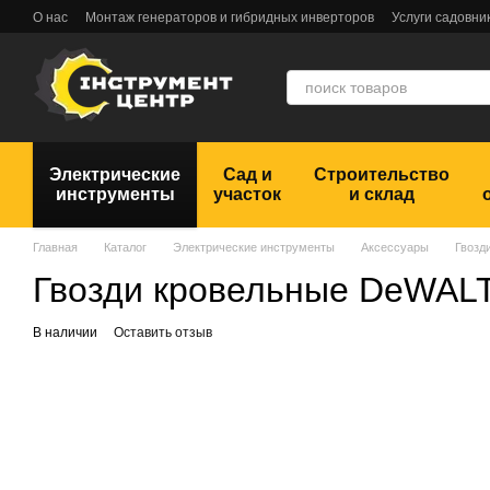
Перейти к основному контенту
О нас
Монтаж генераторов и гибридных инверторов
Услуги садовни
Обмен и возврат
Пользовательское соглашение
Отзывы
Электрические
Сад и
Строительство
инструменты
участок
и склад
Главная
Каталог
Электрические инструменты
Аксессуары
Гвозд
Гвозди кровельные DeWA
В наличии
Оставить отзыв