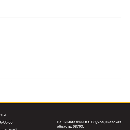
кты
76-00-66
Наши магазины в г. Обухов, Киевская
область, 08703: