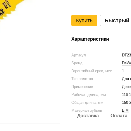
Купить
Быстрый 
Характеристики
Артикул
DT23
Бренд
DeWa
Гарантийный срок, мес.
1
Тип полотна
Для 
Применение
Дере
Рабочая длина, мм
116-
Общая длина, мм
150-
Материал зубьев
BiM
Доставка
Оплата