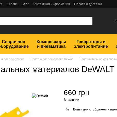
ка
Сервис
Блог
Контактная информация
Оплата и доставка
(
Сварочное
Компрессоры
Генераторы и
оборудование
и пневматика
электропитание
на для электропил
Полотна для электропил DeWalt
Полотно пильное для спец
циальных материалов DeWALT
660 грн
В наличии
Войти
для отображения нако
%