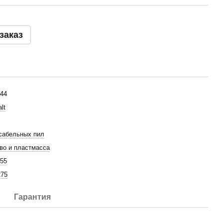
заказ
44
lt
сабельных пил
во и пластмасса
155
275
Гарантия