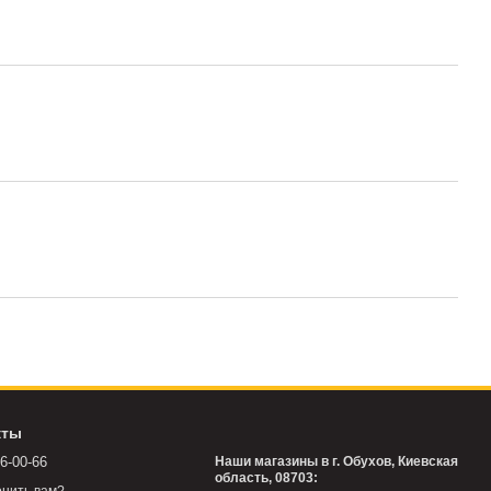
кты
76-00-66
Наши магазины в г. Обухов, Киевская
область, 08703: