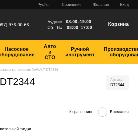
Сравнение
Рус
Укр
Желания
Вход
Будние:
08:00–19:00
Корзина
097) 976-00-66
Сб - Вс:
08:00–17:00
Авто
Насосное
Ручной
Производств
и
оборудование
инструмент
оборудова
СТО
иальных материалов DeWALT DT2344
 DT2344
Артикул
DT2344
К сравнению
В желания
пительной скидки