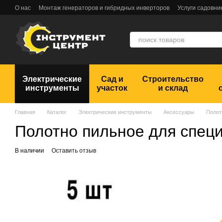
Перейти к основному контенту
О нас
Монтаж генераторов и гибридных инверторов
Услуги садовни
Обмен и возврат
Пользовательское соглашение
Отзывы
Электрические
Сад и
Строительство
инструменты
участок
и склад
Главная
Каталог
Электрические инструменты
Аксессуары
Полот
Полотно пильное для спе
В наличии
Оставить отзыв