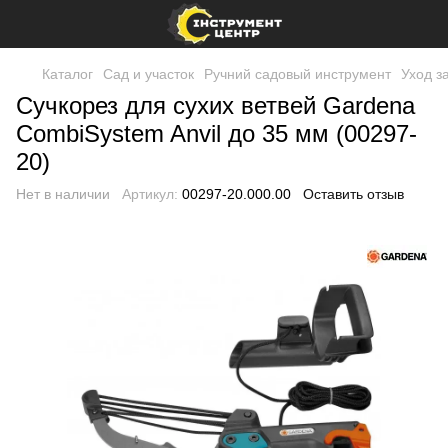
Каталог
Сад и участок
Ручний садовый инструмент
Уход з
Сучкорез для сухих ветвей Gardena
CombiSystem Anvil до 35 мм (00297-
20)
Нет в наличии
Артикул:
00297-20.000.00
Оставить отзыв