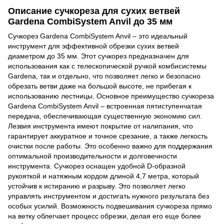
Описание сучкореза для сухих ветвей
Gardena CombiSystem Anvil до 35 мм
Сучкорез Gardena CombiSystem Anvil – это идеальный
инструмент для эффективной обрезки сухих ветвей
диаметром до 35 мм. Этот сучкорез предназначен для
использования как с телескопической ручкой комбисистемы
Gardena, так и отдельно, что позволяет легко и безопасно
обрезать ветви даже на большой высоте, не прибегая к
использованию лестницы. Основное преимущество сучкореза
Gardena CombiSystem Anvil – встроенная пятиступенчатая
передача, обеспечивающая существенную экономию сил.
Лезвия инструмента имеют покрытие от налипания, что
гарантирует аккуратное и точное срезание, а также легкость
очистки после работы. Это особенно важно для поддержания
оптимальной производительности и долговечности
инструмента. Сучкорез оснащен удобной D-образной
рукояткой и натяжным кордом длиной 4,7 метра, который
устойчив к истиранию и разрыву. Это позволяет легко
управлять инструментом и достигать нужного результата без
особых усилий. Возможность подвешивания сучкореза прямо
на ветку облегчает процесс обрезки, делая его еще более