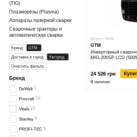
(TIG)
Плазморезы (Plasma)
Аппараты лазерной сварки
Сварочные тракторы и
автоматическая сварка
Артикул: 50090
GTM
Бренд:
GTM
Инверторный свароч
Доставка в город:
Ужгород
MIG-200SP LCD (5009
Очистить фильтр
Купи
24 526 грн
Бренд
В наличии
1
DeWalt
10
Procraft
21
Vitals
3
Stanley
5
PROFI-TEC