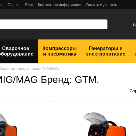
ка
Сервис
Блог
Контактная информация
Оплата и доставка
(
Сварочное
Компрессоры
Генераторы и
оборудование
и пневматика
электропитание
Сварочные полуавтоматы (MIG/MAG)
MIG/MAG Бренд: GTM,
Со