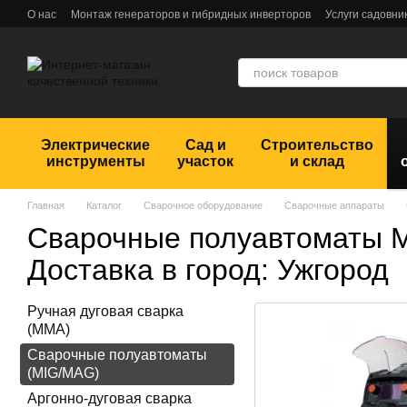
Перейти к основному контенту
О нас
Монтаж генераторов и гибридных инверторов
Услуги садовни
Обмен и возврат
Пользовательское соглашение
Отзывы
Электрические
Сад и
Строительство
инструменты
участок
и склад
Главная
Каталог
Сварочное оборудование
Сварочные аппараты
Сварочные полуавтоматы 
Доставка в город: Ужгород
Ручная дуговая сварка
(MMA)
Сварочные полуавтоматы
(MIG/MAG)
Аргонно-дуговая сварка