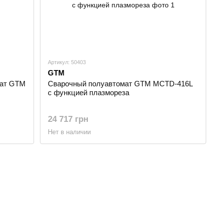
Артикул: 50403
GTM
мат GTM
Сварочный полуавтомат GTM MCTD-416L
с функцией плазмореза
24 717 грн
Нет в наличии