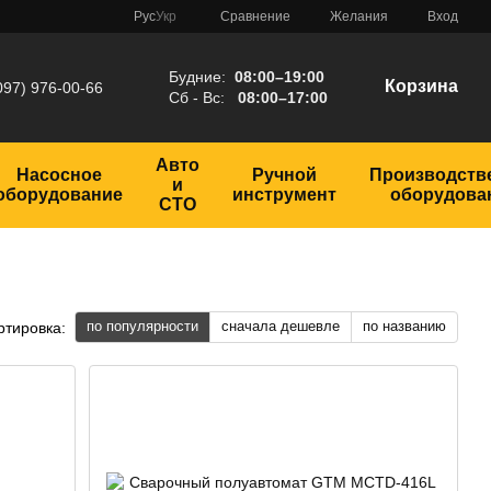
Сравнение
Рус
Укр
Желания
Вход
Будние:
08:00–19:00
Корзина
097) 976-00-66
Сб - Вс:
08:00–17:00
Авто
Насосное
Ручной
Производств
и
оборудование
инструмент
оборудова
СТО
по популярности
сначала дешевле
по названию
ртировка: