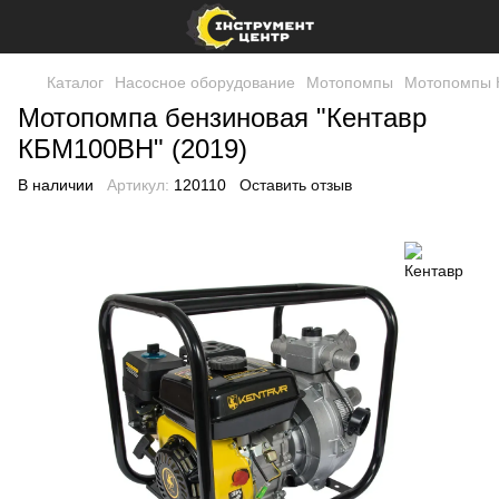
Каталог
Насосное оборудование
Мотопомпы
Мотопомпы 
Мотопомпа бензиновая "Кентавр
КБМ100ВН" (2019)
В наличии
Артикул:
120110
Оставить отзыв