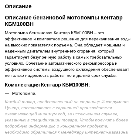
Описание
Описание
бензиновой мотопомпы Кентавр
КБМ100ВН
Мотопомпа бензиновая Кентавр КБМ100ВН – это
эффективное и компактное решение для перекачивания воды
на высоких показателях подъема. Она обладает мощным и
надежным двигателем внутреннего сгорания, который
гарантирует безупречную работу в самых требовательных
условиях. Сочетание автоматического декомпрессора и
эффективной системы воздушного охлаждения обеспечивает
не только надежность работы, но и долгий срок службы.
Комплектация
Кентавр КБМ100ВН:
Мотопомпа.
Каждый товар, представленный на странице Инструмент
Центр, поставляется с гарантией производителя,
охватывающей минимум год, за исключением случаев,
указанных в спецификации товара. Чтобы получить более
подробную информацию о конкретном продукте,
необходимо обратиться к менеджеру интернет-магазина