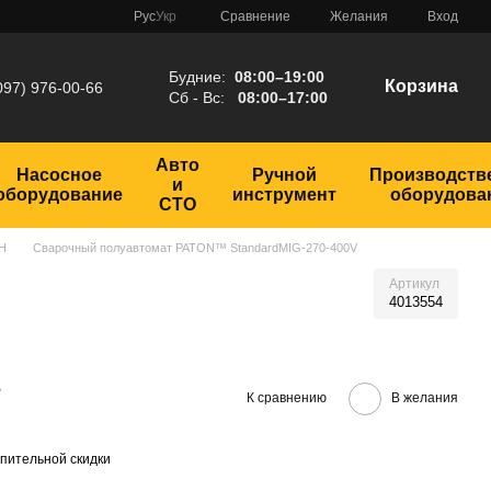
Сравнение
Рус
Укр
Желания
Вход
Будние:
08:00–19:00
Корзина
097) 976-00-66
Сб - Вс:
08:00–17:00
Авто
Насосное
Ручной
Производств
и
оборудование
инструмент
оборудова
СТО
Н
Сварочный полуавтомат PATON™ StandardMIG-270-400V
Артикул
4013554
е
К сравнению
В желания
пительной скидки