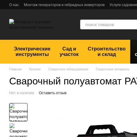
Перейти к основному контенту
О нас
Монтаж генераторов и гибридных инверторов
Услуги садовни
Обмен и возврат
Пользовательское соглашение
Отзывы
Электрические
Сад и
Строительство
инструменты
участок
и склад
Главная
Каталог
Сварочное оборудование
Сварочные аппараты
Сварочный полуавтомат P
Нет в наличии
Оставить отзыв