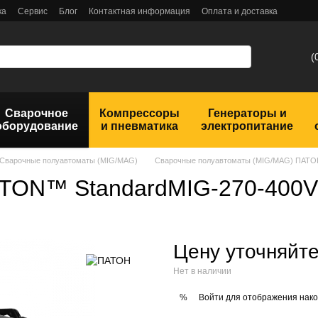
ка
Сервис
Блог
Контактная информация
Оплата и доставка
(
Сварочное
Компрессоры
Генераторы и
оборудование
и пневматика
электропитание
Сварочные полуавтоматы (MIG/MAG)
Сварочные полуавтоматы (MIG/MAG) ПАТО
ATON™ StandardMIG-270-400V
Цену уточняйт
Нет в наличии
Войти
для отображения нако
%