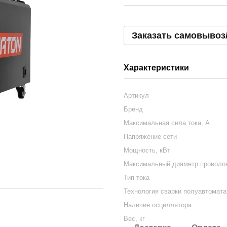
Заказать самовывоз
Характеристики
Артикул
Бренд
Максимальная сила тока, А
Напряжение сети
Мощность, кВт
Максимальный диаметр проволо
Тип тока
Технология сварки полуавтомата
Наличие осциллятора
Вес, кг