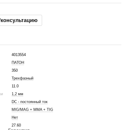
/консультацию
4013554
ПАТОН
350
Трехфазный
11.0
ки
1,2 мм
DC - постоянный ток
MIG/MAG + MMA + TIG
Нет
27.60