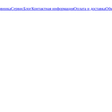
овника
Сервис
Блог
Контактная информация
Оплата и доставка
Обм