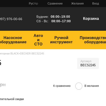
Сравнение
Рус
Укр
Желания
Вход
Будние:
08:00–19:00
Корзина
097) 976-00-66
Сб - Вс:
08:00–17:00
Авто
Насосное
Ручной
Производств
и
оборудование
инструмент
оборудова
СТО
уляторная BLACK+DECKER BECS2245
5
Артикул
BECS2245
грн
К сравнению
В желания
пительной скидки