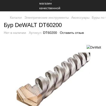
Каталог
Электрические инструменты
Аксессуары
Буры по 
Бур DeWALT DT60200
Нет в наличии
Артикул:
DT60200
Оставить отзыв