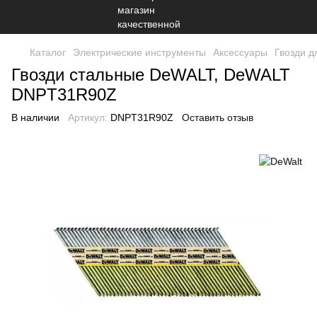
Каталог
Электрические инструменты
Аксессуары
Гвозди д
Гвозди стальные DeWALT, DeWALT
DNPT31R90Z
В наличии
Артикул:
DNPT31R90Z
Оставить отзыв