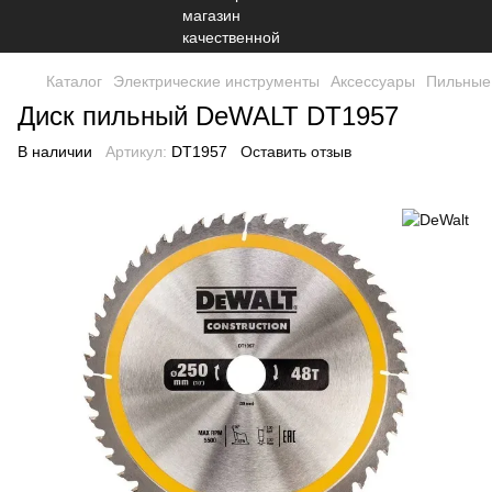
Каталог
Электрические инструменты
Аксессуары
Пильные
Диск пильный DeWALT DT1957
В наличии
Артикул:
DT1957
Оставить отзыв