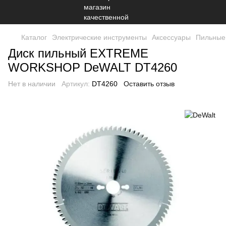
Каталог
Электрические инструменты
Аксессуары
Пильные
Диск пильный EXTREME
WORKSHOP DeWALT DT4260
Нет в наличии
Артикул:
DT4260
Оставить отзыв