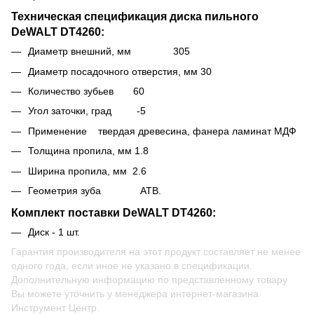
Техническая спецификация диска
пильного
DeWALT DT4260
:
Диаметр внешний, мм 305
Диаметр посадочного отверстия, мм 30
Количество зубьев 60
Угол заточки, град -5
Применение твердая древесина, фанера ламинат МДФ
Толщина пропила, мм 1.8
Ширина пропила, мм 2.6
Геометрия зуба ATB.
Комплект поставки DeWALT
DT4260
:
Диск - 1 шт
.
Гарантия производителя на этот продукт составляет не менее
одного года, если иное не указано в спецификации.
Дополнительную информацию по представленному товару
Вы можете уточнить у менеджера интернет-магазина
Инструмент Центр.