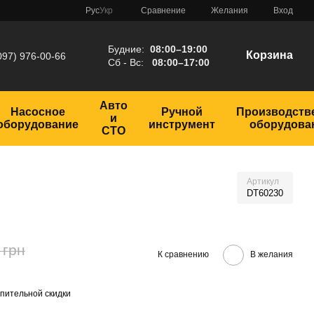
Сравнение
Рус
Укр
Желания
Вход
Будние:
08:00–19:00
Корзина
097) 976-00-66
Сб - Вс:
08:00–17:00
Авто
Насосное
Ручной
Производств
и
оборудование
инструмент
оборудова
СТО
Артикул
DT60230
 грн
К сравнению
В желания
пительной скидки