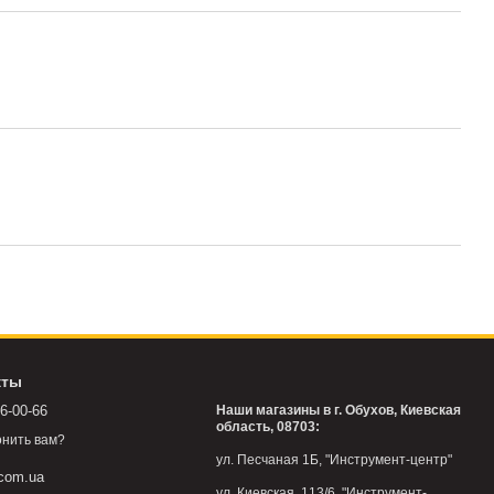
кты
76-00-66
Наши магазины в г. Обухов, Киевская
область, 08703:
нить вам?
ул. Песчаная 1Б, "Инструмент-центр"
.com.ua
ул. Киевская, 113/6, "Инструмент-