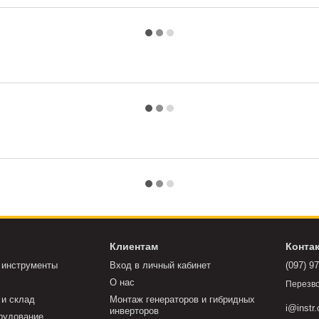
Клиентам
Конта
 инструменты
Вход в личный кабинет
(097) 9
О нас
Перезво
 и склад
Монтаж генераторов и гибридных
i@instr
инверторов
рудование