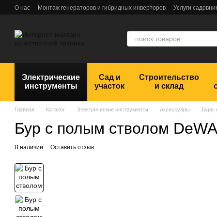
Перейти к основному контенту
О нас
Монтаж генераторов и гибридных инверторов
Услуги садовни
Обмен и возврат
Пользовательское соглашение
Отзывы
Электрические
Сад и
Строительство
инструменты
участок
и склад
Главная
Каталог
Электрические инструменты
Аксессуары
Буры 
Бур с полым стволом DeW
В наличии
Оставить отзыв