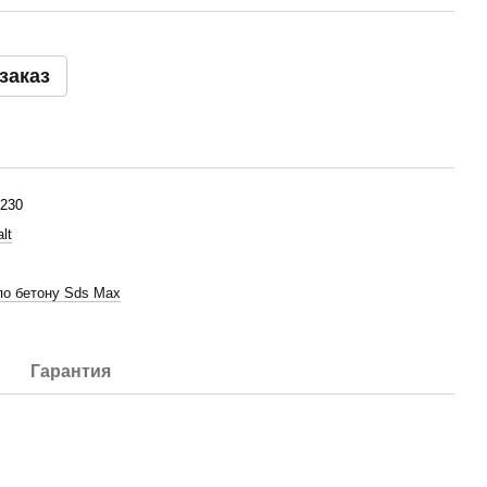
заказ
230
lt
по бетону Sds Max
Гарантия