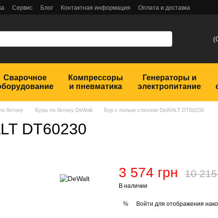
ка
Сервис
Блог
Контактная информация
Оплата и доставка
(
Сварочное
Компрессоры
Генераторы и
оборудование
и пневматика
электропитание
по бетону
Буры по бетону DeWalt
Бур с полым стволом DeWALT DT60230
ALT DT60230
3 574 грн
10 215
В наличии
Войти
для отображения нако
%