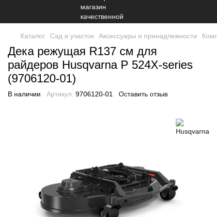
Каталог
Сад и участок
Аксессуары и принадлежности
Комп
Дека режущая R137 см для
райдеров Husqvarna P 524X-series
(9706120-01)
В наличии
Артикул:
9706120-01
Оставить отзыв