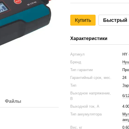
Купить
Быстрый 
Характеристики
Артикул
HY 
Бренд
Hyu
Тип гарантии
Про
Гарантийный срок, мес.
24
Тип
Зар
Выходное напряжение,
6/1
В
Файлы
Выходной ток, А
4.0
Тип аккумулятора
Мул
акк
Вес, кг
0.6