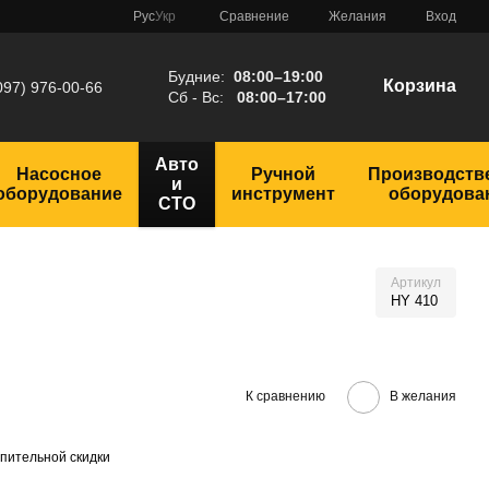
Сравнение
Рус
Укр
Желания
Вход
Будние:
08:00–19:00
Корзина
097) 976-00-66
Сб - Вс:
08:00–17:00
Авто
Насосное
Ручной
Производств
и
оборудование
инструмент
оборудова
СТО
Артикул
HY 410
К сравнению
В желания
пительной скидки