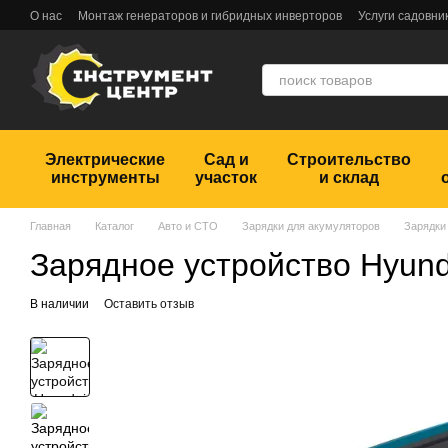
Перейти к основному контенту
О нас
Монтаж генераторов и гибридных инверторов
Услуги садовни
Обмен и возврат
Пользовательское соглашение
Отзывы
Электрические
Сад и
Строительство
инструменты
участок
и склад
Главная
Каталог
Авто и СТО
Зарядки для акумуляторов
Зарядки
Зарядное устройство Hyund
В наличии
Оставить отзыв