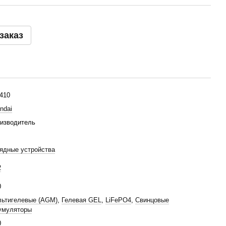
заказ
410
ndai
изводитель
ядные устройства
2
0
ьтигелевые (AGM)
,
Гелевая GEL
,
LiFePO4
,
Свинцовые
умуляторы
0