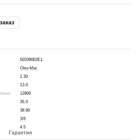
заказ
50339002E1
Oleo-Mac
2.30
13.0
б/мин
12800
35.0
38.90
3/8
4.5
Гарантия