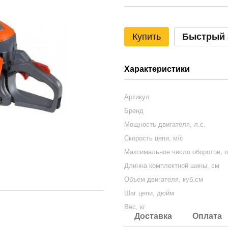
Купить
Быстрый 
Характеристики
Артикул
Бренд
Мощность двигателя, л.с.
Скорость цепи, м/с
Максимальное число оборотов, о
Длинна комплектной шины, см
Объем двигателя, куб.см
Шаг цепи, дюйм
Вес, кг
Доставка
Оплата