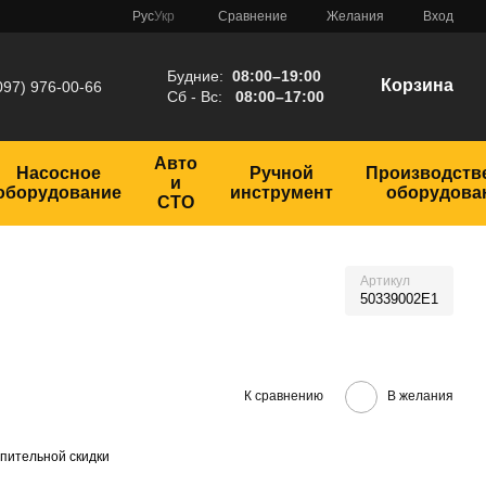
Сравнение
Рус
Укр
Желания
Вход
Будние:
08:00–19:00
Корзина
097) 976-00-66
Сб - Вс:
08:00–17:00
Авто
Насосное
Ручной
Производств
и
оборудование
инструмент
оборудова
СТО
Артикул
50339002E1
К сравнению
В желания
пительной скидки