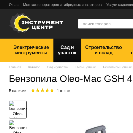
Перейти к основному контенту
О нас
Монтаж генераторов и гибридных инверторов
Услуги садовни
Обмен и возврат
Пользовательское соглашение
Отзывы
Электрические
Сад и
Строительство
инструменты
участок
и склад
Главная
Каталог
Сад и участок
Пилы цепные
Бензопилы цепные
Бензопила Oleo-Mac GSH 4
В наличии
1 отзыв