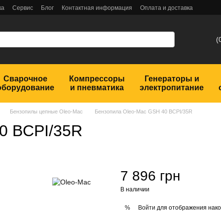
ка
Сервис
Блог
Контактная информация
Оплата и доставка
(
Сварочное
Компрессоры
Генераторы и
оборудование
и пневматика
электропитание
Бензопилы цепные Oleo-Mac
Бензопила Oleo-Mac GSH 40 BCPI/35R
0 BCPI/35R
7 896 грн
В наличии
Войти
для отображения нако
%