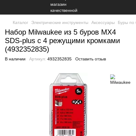
Каталог
Электрические инструменты
Аксессуары
Буры по 
Набор Milwaukee из 5 буров MX4
SDS-plus с 4 режущими кромками
(4932352835)
В наличии
Артикул:
4932352835
Оставить отзыв