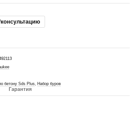
/консультацию
492113
aukee
по бетону Sds Plus
,
Набор буров
Гарантия