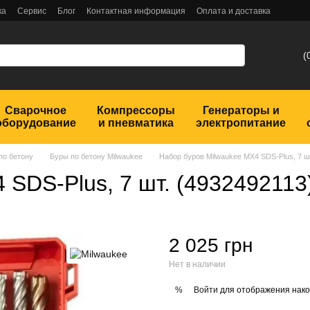
ка
Сервис
Блог
Контактная информация
Оплата и доставка
(
Сварочное
Компрессоры
Генераторы и
оборудование
и пневматика
электропитание
по бетону
Буры по бетону Milwaukee
Набор буров Milwaukee MX4 SDS-Plus, 7 ш
 SDS-Plus, 7 шт. (4932492113
2 025 грн
Нет в наличии
Войти
для отображения нако
%