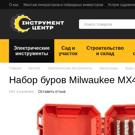
Перейти к основному контенту
О нас
Монтаж генераторов и гибридных инверторов
Услуги садовни
Обмен и возврат
Пользовательское соглашение
Отзывы
Электрические
Сад и
Строительство
инструменты
участок
и склад
Главная
Каталог
Электрические инструменты
Аксессуары
Буры 
Набор буров Milwaukee MX4
Нет в наличии
Оставить отзыв