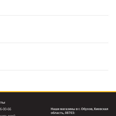
кты
76-00-66
Наши магазины в г. Обухов, Киевская
область, 08703: