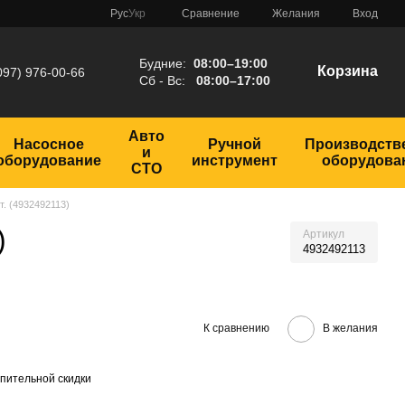
Сравнение
Рус
Укр
Желания
Вход
Будние:
08:00–19:00
Корзина
097) 976-00-66
Сб - Вс:
08:00–17:00
Авто
Насосное
Ручной
Производств
и
оборудование
инструмент
оборудова
СТО
т. (4932492113)
)
Артикул
4932492113
К сравнению
В желания
пительной скидки