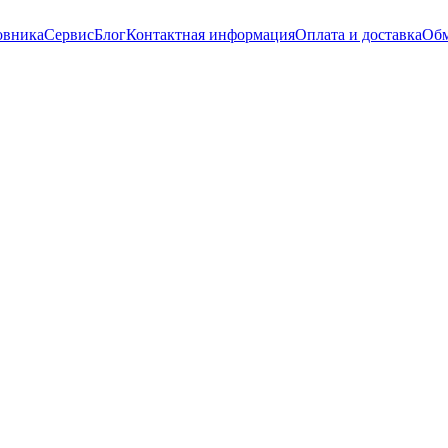
овника
Сервис
Блог
Контактная информация
Оплата и доставка
Обм