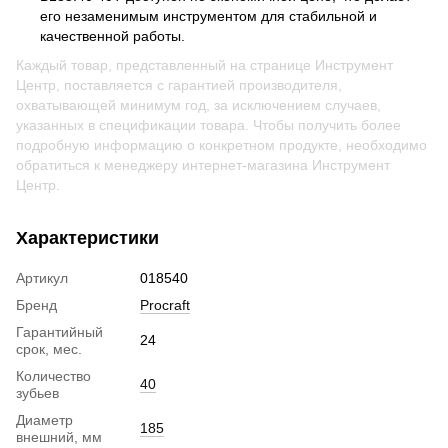
его незаменимым инструментом для стабильной и
качественной работы.
Каждый товар, представленный на странице Инструмент
Центр, поставляется с гарантией производителя,
охватывающей минимум год, за исключением случаев,
указанных в спецификации товара. Чтобы получить более
подробную информацию о конкретном продукте, необходимо
обратиться к менеджеру интернет-магазина Инструмент
Центр
.
Характеристики
Артикул
018540
Бренд
Procraft
Гарантийный
24
срок, мес.
Количество
40
зубьев
Диаметр
185
внешний, мм