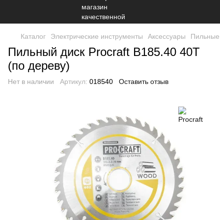
Каталог
Электрические инструменты
Аксессуары
Пильные
Пильный диск Procraft B185.40 40T
(по дереву)
Нет в наличии
Артикул:
018540
Оставить отзыв