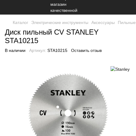
Каталог
Электрические инструменты
Аксессуары
Пильные
Диск пильный CV STANLEY
STA10215
В наличии
Артикул:
STA10215
Оставить отзыв