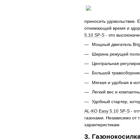
приносить удовольствие. Е
отнимающей время и здоро
5.10 SP-S
- это высококаче
Мощный двигатель Brig
Ширина режущей полосы
Центральная регулиров
Большой травосборник 
Мягкая и удобная в исп
Легкий вес и компактн
Удобный стартер, кото
AL-KO Easy 5.10 SP-S
- от
газонами. Независимо от 
характеристикам.
3. Газонокосилк