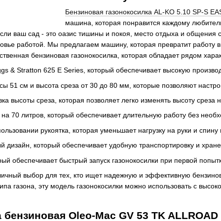
Бензиновая газонокосилка AL-KO 5.10 SP-S EA
машина, которая понравится каждому любителю
сли ваш сад - это оазис тишины и покоя, место отдыха и общения 
вье работой. Мы предлагаем машину, которая превратит работу в 
ственная бензиновая газонокосилка, которая обладает рядом хара
gs & Stratton 625 E Series, который обеспечивает высокую произв
 51 см и высота среза от 30 до 80 мм, которые позволяют настрои
ка высоты среза, которая позволяет легко изменять высоту среза 
на 70 литров, который обеспечивает длительную работу без необ
ользовании рукоятка, которая уменьшает нагрузку на руки и спину 
ый дизайн, который обеспечивает удобную транспортировку и хран
рый обеспечивает быстрый запуск газонокосилки при первой попыт
личный выбор для тех, кто ищет надежную и эффективную бензино
типа газона, эту модель газонокосилки можно использовать с высо
а бензиновая Oleo-Mac GV 53 TK ALLROAD 