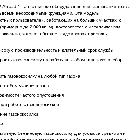
Allroad 4
- это отличное оборудование для скашивания травы
на всеми необходимыми функциями. Эта модель
стных пользователей, работающих на больших участках, с
примерно до 2 000 кв. м), поставляется с металлическим
нокосилка, которая обладает рядом характеристик и
высокую производительность и длительный срок службы
роить газонокосилку на работу на любом типе газона: сбор
ть газонокосилку на любой тип газона
на любом участке газона
ходимости частого опустошения
при работе с газонокосилкой
ение газонокосилки
ке
ктивную бензиновую газонокосилку для ухода за средними и
 с любыми типами газонов, а также обеспечивают удобство и