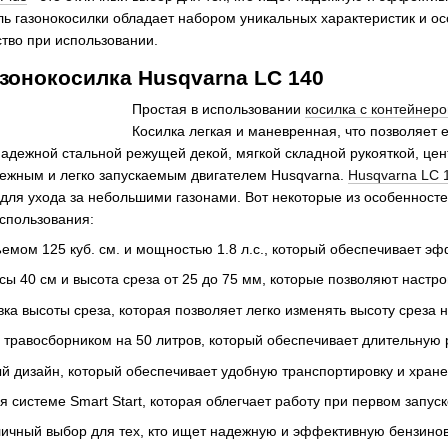
ь газонокосилки обладает набором уникальных характеристик и ос
ство при использовании.
азонокосилка Husqvarna LC 140
Простая в использовании
косилка с контейнеро
Косилка легкая и маневренная, что позволяет е
адежной стальной режущей декой, мягкой складной рукояткой, цен
ежным и легко запускаемым двигателем Husqvarna.
Husqvarna LC 
 для ухода за небольшими газонами. Вот некоторые из особенност
спользования:
мом 125 куб. см. и мощностью 1.8 л.с., который обеспечивает эф
 40 см и высота среза от 25 до 75 мм, которые позволяют настрои
ка высоты среза, которая позволяет легко изменять высоту среза 
 травосборником на 50 литров, который обеспечивает длительную 
ый дизайн, который обеспечивает удобную транспортировку и хран
я системе Smart Start, которая облегчает работу при первом запус
личный выбор для тех, кто ищет надежную и эффективную бензино