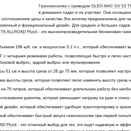
Газонокосилка с приводом OLEO-MAC GV 53 TK 
в домашних садах и на участках. Она оснаще
 соотношением цены и качества.Эта косилка предназначена для ча
омичный и функциональный дизайн. Для средних и больших садов (
 TK ALLROAD Plus4
- это высокопроизводительная бензиновая газо
ъемом 196 куб. см. и мощностью 5.2 л.с., который обеспечивает 
 4" с четырьмя режимами работы, позволяющая быстро и легко наст
 боковой выброс, задний выброс или мульчирование
 51 см и высота среза от 28 до 75 мм, которые позволяют настрои
ка высоты среза, которая позволяет легко изменять высоту среза 
на 70 литров, который обеспечивает длительную работу без необ
ользовании рукоятка, которая уменьшает нагрузку на руки и спину 
ый дизайн, который обеспечивает удобную транспортировку и хран
рый обеспечивает быстрый запуск газонокосилки при первой попыт
AD Plus4
- это отличный выбор для тех, кто ищет надежную и эффе
рактеристики позволяют получать отличные результаты при работе