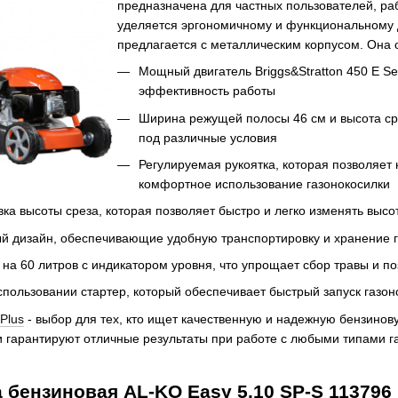
предназначена для частных пользователей, ра
уделяется эргономичному и функциональному д
предлагается с металлическим корпусом. Она
Мощный двигатель Briggs&Stratton 450 E S
эффективность работы
Ширина режущей полосы 46 см и высота сре
под различные условия
Регулируемая рукоятка, которая позволяет
комфортное использование газонокосилки
ка высоты среза, которая позволяет быстро и легко изменять высот
ый дизайн, обеспечивающие удобную транспортировку и хранение 
на 60 литров с индикатором уровня, что упрощает сбор травы и по
спользовании стартер, который обеспечивает быстрый запуск газон
Plus
- выбор для тех, кто ищет качественную и надежную бензинов
и гарантируют отличные результаты при работе с любыми типами г
а бензиновая AL-KO Easy 5.10 SP-S 113796