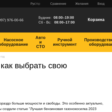
Сравнение
Рус
Укр
Желания
Вход
Будние:
08:00–19:00
Корзина
097) 976-00-66
Сб - Вс:
08:00–17:00
Авто
Насосное
Ручной
Производств
и
оборудование
инструмент
оборудова
СТО
 год
 как выбрать свою
гораздо больше мощности и свободы. Это особенно актуально,
мы создали статью "Лучшая бензиновая газонокосилка 2023