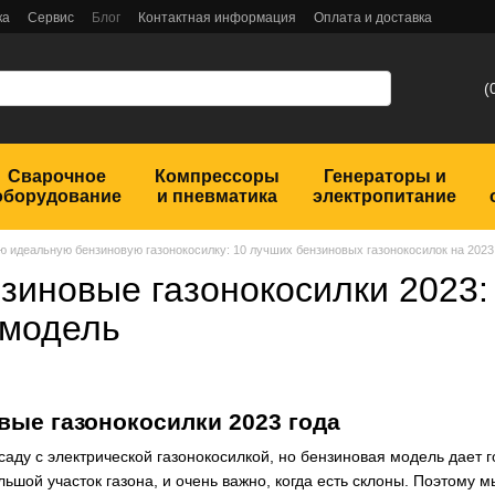
ка
Сервис
Блог
Контактная информация
Оплата и доставка
(
Сварочное
Компрессоры
Генераторы и
оборудование
и пневматика
электропитание
ю идеальную бензиновую газонокосилку: 10 лучших бензиновых газонокосилок на 2023
зиновые газонокосилки 2023:
 модель
ые газонокосилки 2023 года
саду с электрической газонокосилкой, но бензиновая модель дает 
льшой участок газона, и очень важно, когда есть склоны. Поэтому 