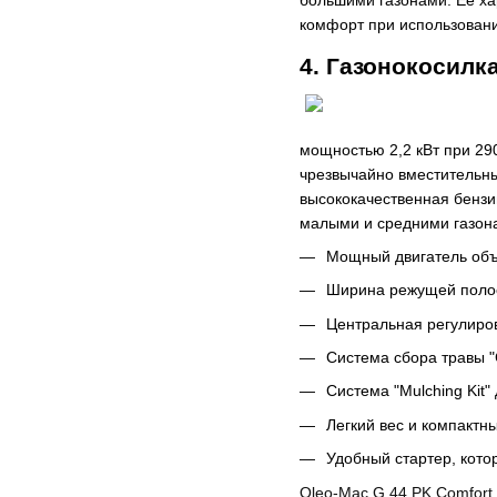
комфорт при использовани
4. Газонокосилк
мощностью 2,2 кВт при 29
чрезвычайно вместительны
высококачественная бензи
малыми и средними газон
Мощный двигатель объе
Ширина режущей полосы
Центральная регулиров
Система сбора травы "
Система "Mulching Kit"
Легкий вес и компактн
Удобный стартер, кото
Oleo-Mac G 44 PK Comfort 