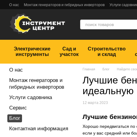
Перейти к основному контенту
О нас
Монтаж генераторов и гибридных инверторов
Услуги садовни
Обмен и возврат
Пользовательское соглашение
Отзывы
Электрические
Сад и
Строительство
инструменты
участок
и склад
О нас
Главная
Блог
Найдите сво
Лучшие бен
Монтаж генераторов и
гибридных инверторов
идеальную
Услуги садовника
12 марта 2023
Сервис
Лучшие бензинов
Блог
Хорошо передвигаться по 
Контактная информация
если у вас средний или бо