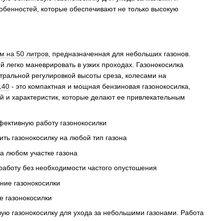
обенностей, которые обеспечивают не только высокую
м на 50 литров
, предназначенная для небольших газонов.
й легко маневрировать в узких проходах. Газонокосилка
тральной регулировкой высоты среза, колесами на
140
- это компактная и мощная бензиновая газонокосилка,
ей и характеристик, которые делают ее привлекательным
фективную работу газонокосилки
ть газонокосилку на любой тип газона
на любом участке газона
работу без необходимости частого опустошения
ение газонокосилки
ке газонокосилки
вую газонокосилку для ухода за небольшими газонами. Работа