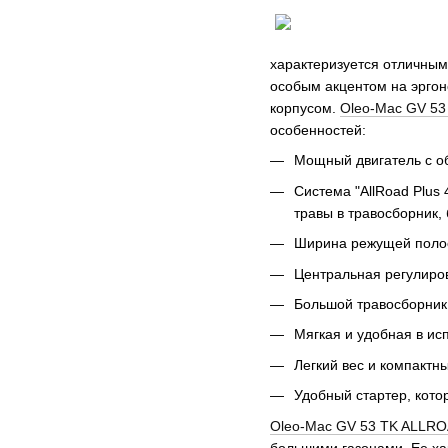
характеризуется отличным
особым акцентом на эргон
корпусом.
Oleo-Mac GV 53
особенностей:
Мощный двигатель с об
Система "AllRoad Plus
травы в травосборник,
Ширина режущей полосы
Центральная регулиров
Большой травосборник 
Мягкая и удобная в исп
Легкий вес и компактн
Удобный стартер, кото
Oleo-Mac GV 53 TK ALLRO
большими газонами. Ее ха