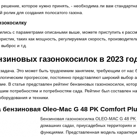
решение, которое нужно принять, - необходима ли вам стандартная
й ролик для создания полосатого газона.
нзокосилку
лились с параметрами описаными выше, можете приступить к рас
истик, таких как мощность, регулируемая скорость, производитель
выброс и т.д.
нзиновых газонокосилок в 2023 го
я задача. Это может быть трудоемким занятием, требующим от нас
хнологическим прогрессом, постоянно представляют широкий выбор 
вие. В статье представлен рейтинг бензиновых газонокосилок, кот
им потребностям и потребностям сада. Рейтинг был составлен на
оборудования и техники.
а бензиновая Oleo-Mac G 48 PK Comfort Pl
Бензиновая газонокосилка OLEO-MAC G 48 PK 
домашних садах, приусадебных территориях и
функциями. Представленная модель характери