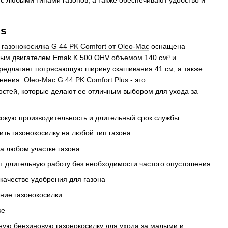
us
 газонокосилка G 44 PK Comfort от Oleo-Mac
оснащена
ым двигателем Emak K 500 OHV объемом 140 см³ и
 предлагает потрясающую ширину скашивания 41 см, а также
лнения.
Oleo-Mac G 44 PK Comfort Plus
- это
остей, которые делают ее отличным выбором для ухода за
сокую производительность и длительный срок службы
ть газонокосилку на любой тип газона
на любом участке газона
ет длительную работу без необходимости частого опустошения
 качестве удобрения для газона
ение газонокосилки
ке
ную бензиновую газонокосилку для ухода за малыми и