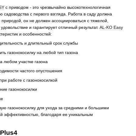
SY
с приводом - это чрезвычайно высокотехнологичная
 садоводства с первого взгляда. Работа в саду должна
с природой, он не должен ассоциироваться с тяжелой,
удовольствие и гарантирует отличный результат.
AL-KO Easy
ктеристик и особенностей:
одительность и длительный срок службы
ть газонокосилку на любой тип газона
на любом участке газона
ходимости частого опустошения
при работе с газонокосилкой
ение газонокосилки
ке
вую газонокосилку для ухода за средними и большими
кой эффективностью, благодаря ее уникальным
Plus4