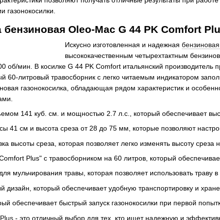
и газонокосилки.
а бензиновая Oleo-Mac G 44 PK Comfort Pl
Искусно изготовленная и надежная
бензиновая
высококачественным четырехтактным бензинов
00 об/мин. В косилке G 44 PK Comfort итальянский производитель
й 60-литровый травосборник с легко читаемым индикатором запо
новая газонокосилка, обладающая рядом характеристик и особенн
ами.
мом 141 куб. см. и мощностью 2.7 л.с., который обеспечивает вы
 41 см и высота среза от 28 до 75 мм, которые позволяют настрои
ка высоты среза, которая позволяет легко изменять высоту среза 
Comfort Plus" с травосборником на 60 литров, который обеспечива
 для мульчирования травы, которая позволяет использовать траву в
ый дизайн, который обеспечивает удобную транспортировку и хран
рый обеспечивает быстрый запуск газонокосилки при первой попыт
Plus
- это отличный выбор для тех, кто ищет надежную и эффектив